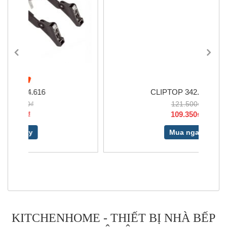
CLIPTOP 342.42.600
121.500₫
109.350₫
Mua ngay
KITCHENHOME - THIẾT BỊ NHÀ BẾP