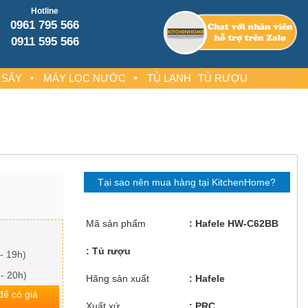
Hotline
0961 795 566
0911 595 566
 SẤY
MÁY LỌC NƯỚC
TỦ LẠNH
TỦ RƯỢU
Tại sao nên mua hàng tại KitchenHome?
Mã sản phẩm
Hafele HW-C62BB
Tủ rượu
- 19h)
 - 20h)
Hãng sản xuất
Hafele
 để có giá
Xuất xứ
PRC