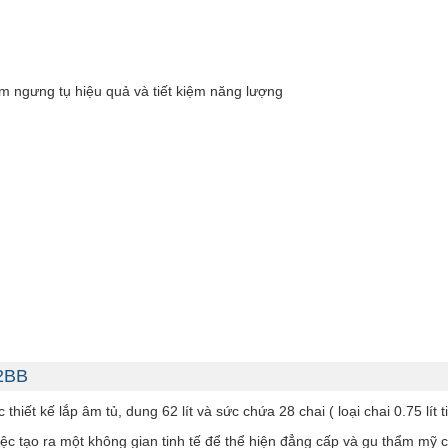
giảm ngưng tụ hiệu quả và tiết kiệm năng lượng
62BB
 kế lắp âm tủ, dung 62 lít và sức chứa 28 chai ( loại chai 0.75 lít t
iệc tạo ra một không gian tinh tế để thể hiện đẳng cấp và gu thẩm m