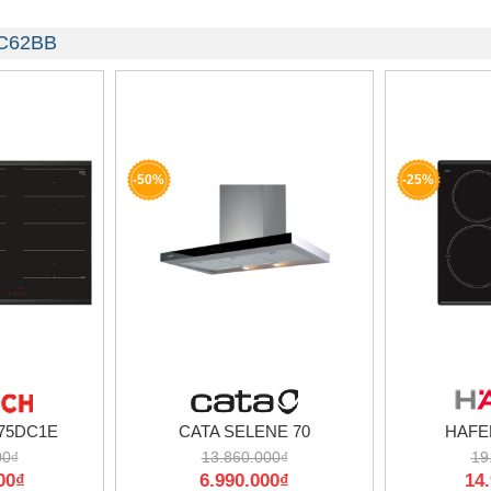
-C62BB
-50%
-25%
75DC1E
CATA SELENE 70
HAFEL
00₫
13.860.000₫
19
00₫
6.990.000₫
14