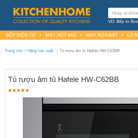
VD: Bếp từ Bosc
BẾP ĐIỆN-TỪ
MÁY HÚT MÙI
MÁY RỬA BÁT
LÒ 
Trang chủ
Hãng sản xuất
Tủ rượu âm tủ Hafele HW-C62BB
Tủ rượu âm tủ Hafele HW-C62BB