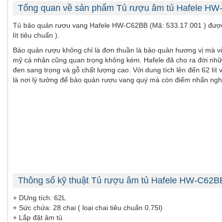
Tổng quan về sản phẩm Tủ rượu âm tủ Hafele H
Tủ bảo quản rượu vang Hafele HW-C62BB (Mã: 533.17.001 ) được thiế
lít tiêu chuẩn ).
Bảo quản rượu không chỉ là đơn thuần là bảo quản hương vị mà viê
mỹ cá nhân cũng quan trọng không kém. Hafele đã cho ra đời những ch
đen sang trọng và gỗ chất lượng cao. Với dung tích lên đến 62 lít 
là nơi lý tưởng để bảo quản rượu vang quý mà còn điểm nhấn ngh
Thông số kỹ thuật Tủ rượu âm tủ Hafele HW-C62B
+ DUng tích: 62L
+ Sức chứa: 28 chai ( loại chai tiêu chuẩn 0.75l)
+ Lắp đặt âm tủ