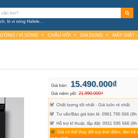
h, lò vi sóng Hafele...
NƯỚNG / VI SÓNG
CHẬU-VÒI
GIA DỤNG
MÁY GIẶT -
15.490.000₫
Giá bán:
21.990.000₫
Giá niêm yết:
Chất lượng tốt nhất - Giá luôn rẻ nhất.
Tư vấn/Báo giá bán lẻ: 0961 795 566 (8h 
Hỗ trợ kĩ thuật, lắp đặt: 0911 595 566 (8h
Giá có thể thay đổi tuỳ thời điểm, liên hệ