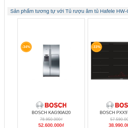
Sản phẩm tương tự với Tủ rượu âm tủ Hafele HW
-34%
-33%
BOSCH KAG90AI20
BOSCH PXX9
78.950.000₫
57.590.0
52.600.000₫
38.990.0