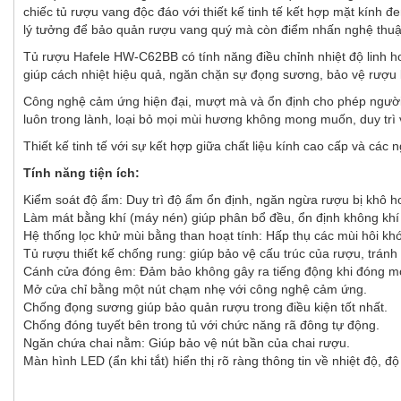
chiếc tủ rượu vang độc đáo với thiết kế tinh tế kết hợp mặt kính
lý tưởng để bảo quản rượu vang quý mà còn điểm nhấn nghệ thuậ
Tủ rượu Hafele HW-C62BB có tính năng điều chỉnh nhiệt độ linh ho
giúp cách nhiệt hiệu quả, ngăn chặn sự đọng sương, bảo vệ rượu 
Công nghệ cảm ứng hiện đại, mượt mà và ổn định cho phép người d
luôn trong lành, loại bỏ mọi mùi hương không mong muốn, duy trì và
Thiết kế tinh tế với sự kết hợp giữa chất liệu kính cao cấp và c
Tính năng tiện ích:
Kiểm soát độ ẩm: Duy trì độ ẩm ổn định, ngăn ngừa rượu bị khô 
Làm mát bằng khí (máy nén) giúp phân bổ đều, ổn định không khí 
Hệ thống lọc khử mùi bằng than hoạt tính: Hấp thụ các mùi hôi kh
Tủ rượu thiết kế chống rung: giúp bảo vệ cấu trúc của rượu, tr
Cánh cửa đóng êm: Đảm bảo không gây ra tiếng động khi đóng mở
Mở cửa chỉ bằng một nút chạm nhẹ với công nghệ cảm ứng.
Chống đọng sương giúp bảo quản rượu trong điều kiện tốt nhất.
Chống đóng tuyết bên trong tủ với chức năng rã đông tự động.
Ngăn chứa chai nằm: Giúp bảo vệ nút bần của chai rượu.
Màn hình LED (ẩn khi tắt) hiển thị rõ ràng thông tin về nhiệt độ, 