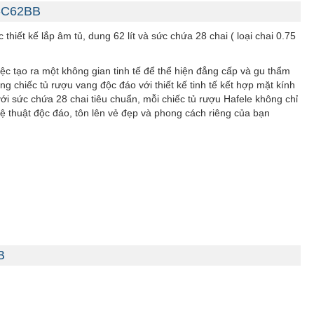
W-C62BB
t kế lắp âm tủ, dung 62 lít và sức chứa 28 chai ( loại chai 0.75
̣c tạo ra một không gian tinh tế để thể hiện đẳng cấp và gu thẩm
iếc tủ rượu vang độc đáo với thiết kế tinh tế kết hợp mặt kính
với sức chứa 28 chai tiêu chuẩn, mỗi chiếc tủ rượu Hafele không chỉ
ệ thuật độc đáo, tôn lên vẻ đẹp và phong cách riêng của bạn
B