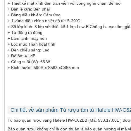
+ Thiết kế mặt kính đen tràn viền với công nghệ chạm để mở
+ Bản lề cửa: Bên phải
+ Bảng điều khiển: Cảm ứng
+ 1 vùng điều chỉnh nhiệt độ từ: 5-20ºC
+ Số lớp kính: 3 lớp với thiết kế 1 lớp Low-E Chống tia cực tím, 
+ Tự động rã đông
+ Làm lạnh: máy nén
+ Lọc mùi: Than hoạt tính
+ Đèn chiếu sáng: Led
+ Độ ồn: 41 dB
+ Công suất (W): 65 W
+ Kích thước: 590R x S563 xC455 mm
Chi tiết về sản phẩm Tủ rượu âm tủ Hafele HW-C
Tủ bảo quản rượu vang Hafele HW-C62BB (Mã: 533.17.001 ) được thiết
Bảo quản rượu không chỉ là đơn thuần là bảo quản hương vị mà v