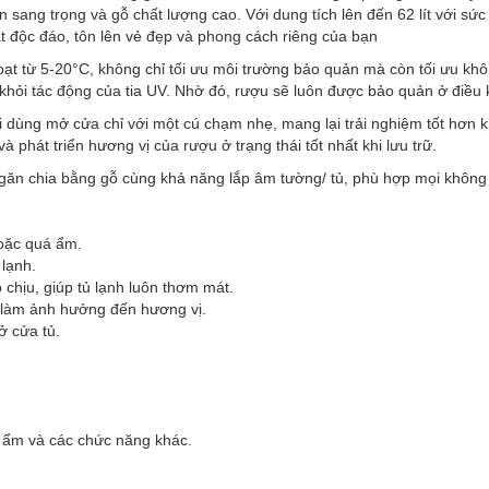
 đen sang trọng và gỗ chất lượng cao. Với dung tích lên đến 62 lít với s
t độc đáo, tôn lên vẻ đẹp và phong cách riêng của bạn
ạt từ 5-20°C, không chỉ tối ưu môi trường bảo quản mà còn tối ưu khôn
khỏi tác động của tia UV. Nhờ đó, rượu sẽ luôn được bảo quản ở điều 
ùng mở cửa chỉ với một cú chạm nhẹ, mang lại trải nghiệm tốt hơn khi
 phát triển hương vị của rượu ở trạng thái tốt nhất khi lưu trữ.
ác ngăn chia bằng gỗ cùng khả năng lắp âm tường/ tủ, phù hợp mọi khôn
hoặc quá ẩm.
lạnh.
ó chịu, giúp tủ lạnh luôn thơm mát.
ánh làm ảnh hưởng đến hương vị.
 cửa tủ.
độ ẩm và các chức năng khác.