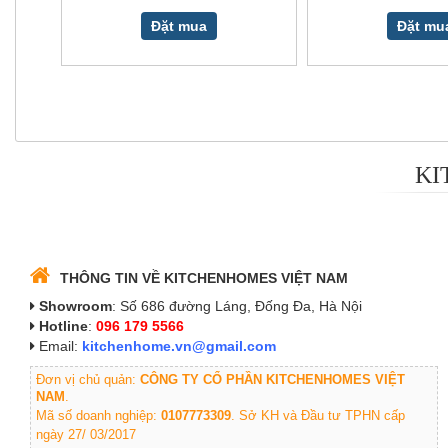
Đặt mua
Đặt mu
KI
THÔNG TIN VỀ KITCHENHOMES VIỆT NAM
Showroom
: Số 686 đường Láng, Đống Đa, Hà Nội
Hotline
:
096 179 5566
Email:
kitchenhome.vn@gmail.com
Đơn vị chủ quản:
CÔNG TY CỔ PHẦN KITCHENHOMES VIỆT
NAM
.
Mã số doanh nghiệp:
0107773309
. Sở KH và Đầu tư TPHN cấp
ngày 27/ 03/2017