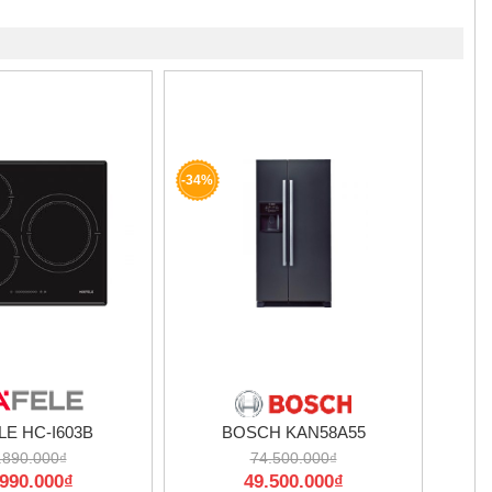
-34%
E HC-I603B
BOSCH KAN58A55
.890.000₫
74.500.000₫
.990.000₫
49.500.000₫