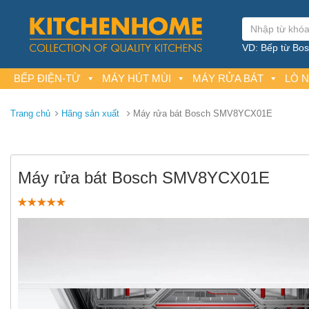
VD: Bếp từ Bosc
BẾP ĐIỆN-TỪ
MÁY HÚT MÙI
MÁY RỬA BÁT
LÒ 
Trang chủ
Hãng sản xuất
Máy rửa bát Bosch SMV8YCX01E
Máy rửa bát Bosch SMV8YCX01E