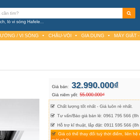
h, lò vi sóng Hafele...
NƯỚNG / VI SÓNG
CHẬU-VÒI
GIA DỤNG
MÁY GIẶT -
32.990.000₫
Giá bán:
55.000.000₫
Giá niêm yết:
Chất lượng tốt nhất - Giá luôn rẻ nhất.
Tư vấn/Báo giá bán lẻ: 0961 795 566 (8h 
Hỗ trợ kĩ thuật, lắp đặt: 0911 595 566 (8h
Giá có thể thay đổi tuỳ thời điểm, liên hệ