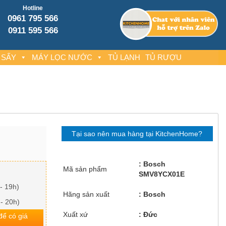
Hotline
0961 795 566
0911 595 566
 SẤY
MÁY LỌC NƯỚC
TỦ LẠNH
TỦ RƯỢU
Tại sao nên mua hàng tại KitchenHome?
Bosch
Mã sản phẩm
SMV8YCX01E
- 19h)
Hãng sản xuất
Bosch
 - 20h)
Xuất xứ
Đức
 để có giá