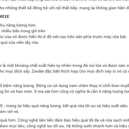
 những thiết kế đồng bộ với nội thất bếp, mang lại không gian hiện đạ
X01E
 thụ năng lượng hơn.
nhiều bẩn trong giỏ trên
húc của nó được hiển thị ở độ nét cao trên sàn phía trước máy rửa bát.
 quả của viên tẩy rửa.
te là một khoáng chất xuất hiện tự nhiên trong đá núi lửa và được sản 
ho mục đích sấy. Zeolite đặc biệt thích hợp cho mục đích này vì nó có 
t kiệm năng lượng. Động cơ sử dụng nam châm thay vì chổi than truyền
ếng ồn và hao mòn. Ít ma sát hơn cũng có nghĩa là cần ít năng lượng h
, mang lại hiệu quả năng lượng, kết quả rửa tối ưu và hiệu suất siêu
kèm với nó.
u quả hơn. Công nghệ tiên tiến đảm bảo hiệu quả tối đa và rửa sạch sinh
theo mục tiêu, công nghệ lọc tối ưu, hệ thống sưởi nhanh hơn và hiệu