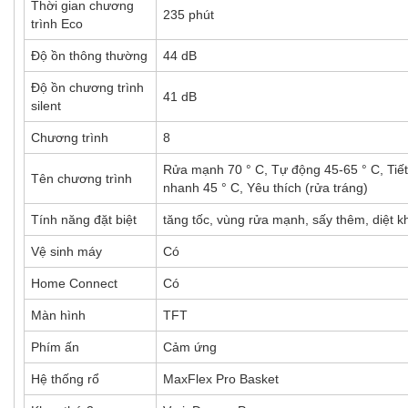
Thời gian chương
235 phút
trình Eco
Độ ồn thông thường
44 dB
Độ ồn chương trình
41 dB
silent
Chương trình
8
Rửa mạnh 70 ° C, Tự động 45-65 ° C, Tiết 
Tên chương trình
nhanh 45 ° C, Yêu thích (rửa tráng)
Tính năng đặt biệt
tăng tốc, vùng rửa mạnh, sấy thêm, diệt 
Vệ sinh máy
Có
Home Connect
Có
Màn hình
TFT
Phím ấn
Cảm ứng
Hệ thống rổ
MaxFlex Pro Basket