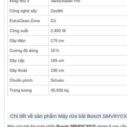
Khay thứ 3
VarioDrawer Pro
Công nghệ sấy
Zeolith
ExtraClean Zone
Có
Công suất
2,400 W
Dây điện
175 cm
Cường độ dòng
10 A.
Dây cấp
165 cm
Dây thoát
190 cm
Chuẩn phích
Schuko
Trọng lượng
45.830 kg
Chi tiết về sản phẩm Máy rửa bát Bosch SMV8YC
Máy rửa bát âm toàn phần
Bosch SMV8YCX01E
series 8 cao cấp,