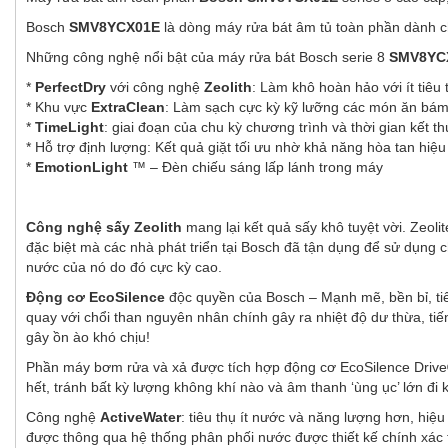
Bosch
SMV8YCX01E
là dòng máy rửa bát âm tủ toàn phần dành cho
Những công nghệ nổi bật của máy rửa bát Bosch serie 8
SMV8YC
*
PerfectDry
với công nghệ
Zeolith
: Làm khô hoàn hảo với ít tiêu
* Khu vực
ExtraClean
: Làm sạch cực kỳ kỹ lưỡng các món ăn bám 
*
TimeLight
: giai đoạn của chu kỳ chương trình và thời gian kết t
* Hỗ trợ định lượng: Kết quả giặt tối ưu nhờ khả năng hòa tan hiệu
*
EmotionLight
™ – Đèn chiếu sáng lấp lánh trong máy
Công nghệ sấy Zeolith
mang lại kết quả sấy khô tuyệt vời. Zeoli
đặc biệt mà các nhà phát triển tại Bosch đã tận dụng để sử dụng c
nước của nó do đó cực kỳ cao.
Động cơ EcoSilence
độc quyền của Bosch – Mạnh mẽ, bền bỉ, tiế
quay với chổi than nguyên nhân chính gây ra nhiệt độ dư thừa, ti
gây ồn ào khó chịu!
Phần máy bơm rửa và xả được tích hợp động cơ EcoSilence Drive® 
hết, tránh bất kỳ lượng không khí nào và âm thanh ‘ùng ục’ lớn đi 
Công nghệ
ActiveWater
: tiêu thụ ít nước và năng lượng hơn, hiệ
được thông qua hệ thống phân phối nước được thiết kế chính xác 