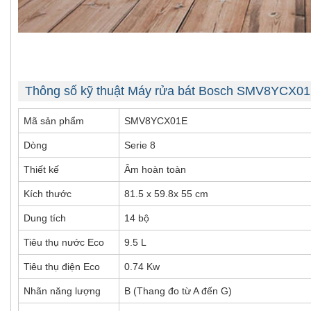
Thông số kỹ thuật Máy rửa bát Bosch SMV8YCX0
Mã sản phẩm
SMV8YCX01E
Dòng
Serie 8
Thiết kế
Âm hoàn toàn
Kích thước
81.5 x 59.8x 55 cm
Dung tích
14 bộ
Tiêu thụ nước Eco
9.5 L
Tiêu thụ điện Eco
0.74 Kw
Nhãn năng lượng
B (Thang đo từ A đến G)