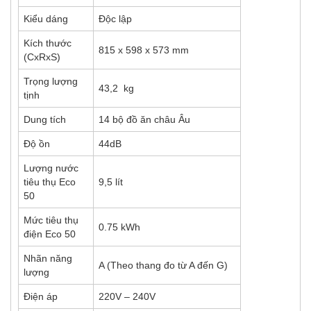
Kiểu dáng
Độc lập
Kích thước
815 x 598 x 573 mm
(CxRxS)
Trọng lượng
43,2 kg
tịnh
Dung tích
14 bộ đồ ăn châu Âu
Độ ồn
44dB
Lượng nước
tiêu thụ Eco
9,5 lít
50
Mức tiêu thụ
0.75 kWh
điện Eco 50
Nhãn năng
A (Theo thang đo từ A đến G)
lượng
Điện áp
220V – 240V