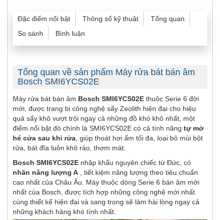
Đặc điểm nổi bật
Thông số kỹ thuật
Tổng quan
So sánh
Bình luận
Tổng quan về sản phẩm Máy rửa bát bán âm
Bosch SMI6YCS02E
Máy rửa bát bán âm
Bosch SMI6YCS02E
thuộc Serie 6 đời
mới, được trang bị công nghệ sấy Zeolith hiện đại cho hiệu
quả sấy khô vượt trội ngay cả những đồ khó khô nhất, một
điểm nổi bật đó chính là SMI6YCS02E có cả tính năng
tự mở
hé cửa sau khi rửa
, giúp thoát hơi ẩm tối đa, loại bỏ mùi bột
rửa, bát đĩa luôn khô ráo, thơm mát.
Bosch SMI6YCS02E
nhập khẩu nguyên chiếc từ Đức, có
nhãn năng lượng A
, tiết kiệm năng lượng theo tiêu chuẩn
cao nhất của Châu Âu. Máy thuộc dòng Serie 6 bán âm mới
nhất của Bosch, được tích hợp những công nghệ mới nhất
cùng thiết kế hiện đại và sang trọng sẽ làm hài lòng ngay cả
những khách hàng khó tính nhất.