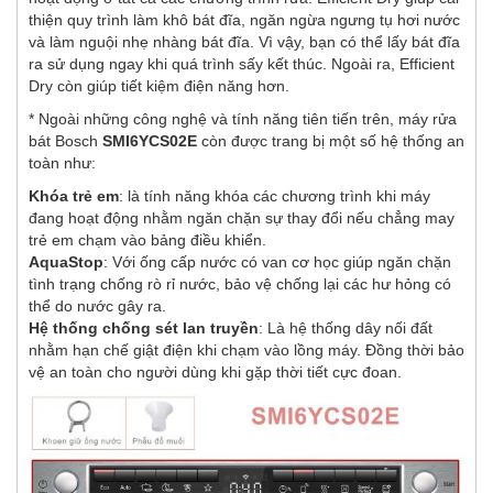
thiện quy trình làm khô bát đĩa, ngăn ngừa ngưng tụ hơi nước
và làm nguội nhẹ nhàng bát đĩa. Vì vậy, bạn có thể lấy bát đĩa
ra sử dụng ngay khi quá trình sấy kết thúc. Ngoài ra, Efficient
Dry còn giúp tiết kiệm điện năng hơn.
* Ngoài những công nghệ và tính năng tiên tiến trên, máy rửa
bát Bosch
SMI6YCS02E
còn được trang bị một số hệ thống an
toàn như:
Khóa trẻ em
: là tính năng khóa các chương trình khi máy
đang hoạt động nhằm ngăn chặn sự thay đổi nếu chẳng may
trẻ em chạm vào bảng điều khiển.
AquaStop
: Với ống cấp nước có van cơ học giúp ngăn chặn
tình trạng chống rò rỉ nước, bảo vệ chống lại các hư hỏng có
thể do nước gây ra.
Hệ thống chống sét lan truyền
: Là hệ thống dây nối đất
nhằm hạn chế giật điện khi chạm vào lồng máy. Đồng thời bảo
vệ an toàn cho người dùng khi gặp thời tiết cực đoan.