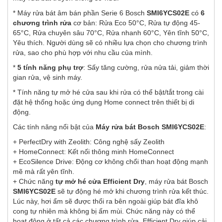
* Máy rửa bát âm bán phần Serie 6 Bosch
SMI6YCS02E
có
6
chương trình rửa
cơ bản: Rửa Eco 50°C, Rửa tự động 45-
65°C, Rửa chuyên sâu 70°C, Rửa nhanh 60°C, Yên tĩnh 50°C,
Yêu thích. Người dùng sẽ có nhiều lựa chọn cho chương trình
rửa, sao cho phù hợp với nhu cầu của mình.
*
5 tính năng phụ trợ
: Sấy tăng cường, rửa nửa tải, giảm thời
gian rửa, vệ sinh máy.
* Tính năng tự mở hé cửa sau khi rửa có thể bật/tắt trong cài
đặt hệ thống hoặc ứng dụng Home connect trên thiết bị di
động.
Các tính năng nổi bật của
Máy rửa bát Bosch SMI6YCS02E
:
+ PerfectDry with Zeolith: Công nghệ sấy Zeolith
+ HomeConnect: Kết nối thông minh HomeConnect
+ EcoSilence Drive: Động cơ không chổi than hoạt động mạnh
mẽ mà rất yên tĩnh.
+ Chức năng
tự mở hé cửa Efficient Dry
, máy rửa bát Bosch
SMI6YCS02E
sẽ tự động hé mở khi chương trình rửa kết thúc.
Lúc này, hơi ẩm sẽ được thổi ra bên ngoài giúp bát đĩa khô
cong tự nhiên mà không bị ấm mùi. Chức năng này có thể
hoạt động ở tất cả các chương trình rửa. Efficient Dry giúp cải