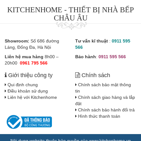
KITCHENHOME - THIẾT BỊ NHÀ BẾP
CHÂU ÂU
Showroom:
Số 686 đường
Tư vấn kĩ thuật
:
0911 595
Láng, Đống Đa, Hà Nội
566
Liên hệ mua hàng
8h00 –
Bảo hành
:
0911 595 566
20h00
0961 795 566
Giới thiệu công ty
Chính sách
Qui định chung
Chính sách bảo mật thông
Điều khoản sử dụng
tin
Liên hệ với Kitchenhome
Chính sách giao hàng và lắp
đặt
Chính sách bảo hành đổi trả
Hình thức thanh toán
Nội dung website thuộc bản quyền của www.kitchenhome.vn