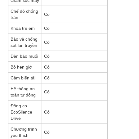
chăm sóc máy
Chế độ chống
Có
tràn
Khóa trẻ em
Có
Bảo vệ chống
Có
sét lan truyền
Đèn báo muối
Có
Bộ hẹn giờ
Có
Cảm biến tải
Có
Hệ thống an
Có
toàn tự động
Động cơ
EcoSilence
Có
Drive
Chương trình
Có
yêu thích