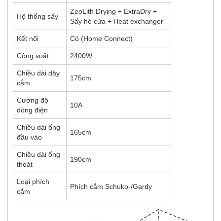
ZeoLith Drying + ExtraDry +
Hệ thống sấy
Sấy hé cửa + Heat exchanger
Kết nối
Có (Home Connect)
Công suất
2400W
Chiều dài dây
175cm
cắm
Cường độ
10A
dòng điện
Chiều dài ống
165cm
đầu vào
Chiều dài ống
190cm
thoát
Loại phích
Phích cắm Schuko-/Gardy
cắm