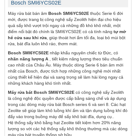
Bosch SMI6YCS02E
Máy rửa bát bán âm
Bosch SMI6YCS02E
thuộc Serie 6 đời
mới, được trang bị công nghệ sấy Zeolith hiện đại cho hiệu
quả sấy khô vượt trội ngay cả những đồ khó khô nhất, một
điểm nổi bật đó chính là SMI6YCS02E có cả tính năng
tự mở
hé cửa sau khi rửa
, giúp thoát hơi ẩm tối đa, loại bỏ mùi bột
rửa, bát đĩa luôn khô ráo, thơm mát.
Bosch SMI6YCS02E
nhập khẩu nguyên chiếc từ Đức, có
nhãn năng lượng A
, tiết kiệm năng lượng theo tiêu chuẩn
cao nhất của Châu Âu. Máy thuộc dòng Serie 6 bán âm mới
nhất của Bosch, được tích hợp những công nghệ mới nhất
cùng thiết kế hiện đại và sang trọng sẽ làm hài lòng ngay cả
những khách hàng khó tính nhất.
Máy rửa bát Bosch SMI6YCS02E
có công nghệ sấy Zeolith
là công nghệ độc quyền được cấp bằng sáng chế và áp dụng
trong các dòng máy rửa bát Bosch series 6 và seri 8. Các hạt
Zeolite sẽ giúp làm khô luồng khí ấm và tận dụng luồng khí đó
đẩy vào trong buồng máy để sấy khô bát đĩa, dụng cụ..
Hệ thống sấy khô bằng hạt Zeolite tiết kiệm hơn 20% năng
lượng so với các hệ thống sấy khô thông thường mà các dòng
máy rửa bát truyền thống sở hữu.