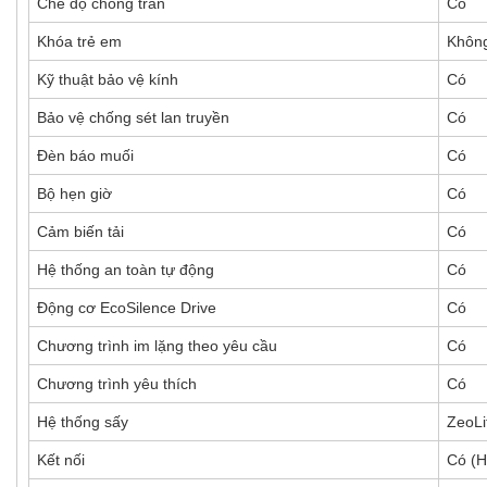
Chế độ chống tràn
Có
Khóa trẻ em
Khôn
Kỹ thuật bảo vệ kính
Có
Bảo vệ chống sét lan truyền
Có
Đèn báo muối
Có
Bộ hẹn giờ
Có
Cảm biến tải
Có
Hệ thống an toàn tự động
Có
Động cơ EcoSilence Drive
Có
Chương trình im lặng theo yêu cầu
Có
Chương trình yêu thích
Có
Hệ thống sấy
ZeoLi
Kết nối
Có (