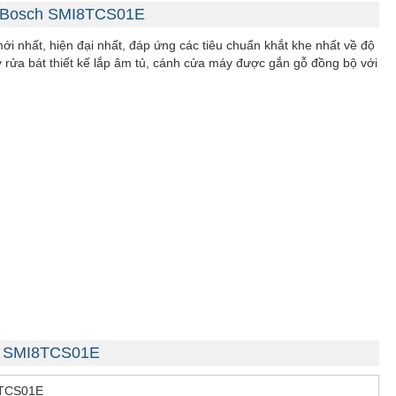
n Bosch SMI8TCS01E
ới nhất, hiện đại nhất, đáp ứng các tiêu chuẩn khắt khe nhất về độ
 rửa bát thiết kế lắp âm tủ, cánh cửa máy được gắn gỗ đồng bộ với
ch SMI8TCS01E
TCS01E