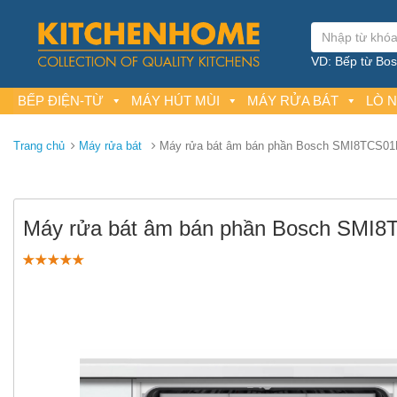
VD: Bếp từ Bosc
BẾP ĐIỆN-TỪ
MÁY HÚT MÙI
MÁY RỬA BÁT
LÒ 
Trang chủ
Máy rửa bát
Máy rửa bát âm bán phần Bosch SMI8TCS0
Máy rửa bát âm bán phần Bosch SMI