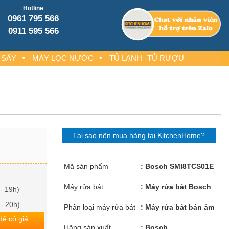
Hotline
0961 795 566
0911 595 566
 SẤY
MÁY LỌC NƯỚC
TỦ LẠNH
TỦ RƯỢU
Tại sao nên mua hàng tại KitchenHome?
Mã sản phẩm
Bosch SMI8TCS01E
Máy rửa bát
Máy rửa bát Bosch
- 19h)
 - 20h)
Phân loại máy rửa bát
Máy rửa bát bán âm
 để có giá
Hãng sản xuất
Bosch