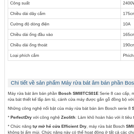
Công suất
2400
Chiều dài dây cắm
175c
Cường độ dòng điện
10A
Chiều dài ống đầu vào
165c
Chiều dài ống thoát
190c
Loại phích cắm
Phích
Chi tiết về sản phẩm Máy rửa bát âm bán phần B
Máy rửa bát âm bán phần
Bosch SMI8TCS01E
Serie 8 cao cấp, m
rửa bát thiết kế lắp âm tủ, cánh cửa máy được gắn gỗ đồng bộ với
Những công nghệ nổi bật của máy rửa bát bán âm Bosch serie 8
*
PerfectDry
với công nghệ
Zeolith
: Làm khô hoàn hảo với ít tiê
* Chức năng
tự mở hé cửa Efficient Dry
, máy rửa bát Bosch
SMI
không bị ấm mùi. Chức năng này có thể hoạt động ở tất cả các chươ