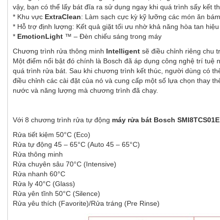
vậy, bạn có thể lấy bát đĩa ra sử dụng ngay khi quá trình sấy kết th
* Khu vực
ExtraClean
: Làm sạch cực kỳ kỹ lưỡng các món ăn bám 
* Hỗ trợ định lượng: Kết quả giặt tối ưu nhờ khả năng hòa tan hiệu
*
EmotionLight
™ – Đèn chiếu sáng trong máy
Chương trình rửa thông minh
Intelligent
sẽ điều chỉnh riêng chu 
Một điểm nổi bật đó chính là Bosch đã áp dụng công nghệ trí tuệ
quá trình rửa bát. Sau khi chương trình kết thúc, người dùng có 
điều chỉnh các cài đặt của nó và cung cấp một số lựa chọn thay t
nước và năng lượng mà chương trình đã chạy.
Với 8 chương trình rửa tự động
máy rửa bát Bosch SMI8TCS01E
Rửa tiết kiệm 50°C (Eco)
Rửa tự động 45 – 65°C (Auto 45 – 65°C)
Rửa thông minh
Rửa chuyên sâu 70°C (Intensive)
Rửa nhanh 60°C
Rửa ly 40°C (Glass)
Rửa yên tĩnh 50°C (Silence)
Rửa yêu thích (Favorite)/Rửa tráng (Pre Rinse)