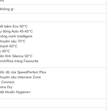
0Hz
không gỉ
iết kiệm Eco 50°C
ự động Auto 45-65°C
hông minh Intelligent
huyên sâu 70°C
nhanh 60°C
y 40°C
ên tĩnh Silence 50°C
hích/Rửa tráng Favourite
tốc độ rửa SpeedPerfect Plus
huyên sâu Intensive Zone
 Connect
xtra Dry
iệt khuẩn Hygiene+