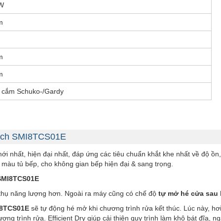
W
m
m
m
 cắm Schuko-/Gardy
osch SMI8TCS01E
ới nhất, hiện đại nhất, đáp ứng các tiêu chuẩn khắt khe nhất về độ ồn
 màu tủ bếp, cho không gian bếp hiện đại & sang trọng.
SMI8TCS01E
u thụ năng lượng hơn. Ngoài ra máy cũng có chế độ
tự mở hé cửa sau 
8TCS01E
sẽ tự động hé mở khi chương trình rửa kết thúc. Lúc này, hơ
ng trình rửa. Efficient Dry giúp cải thiện quy trình làm khô bát đĩa,