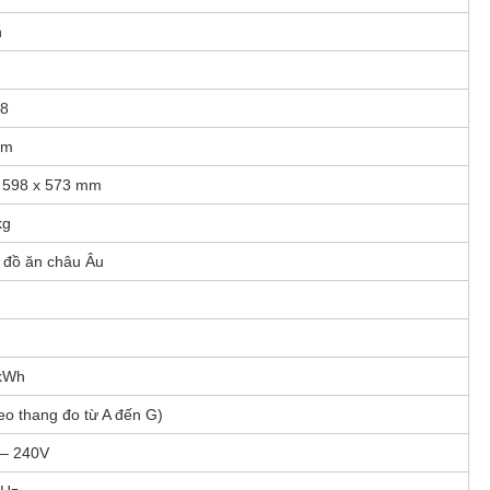
h
 8
âm
 598 x 573 mm
kg
 đồ ăn châu Âu
 kWh
eo thang đo từ A đến G)
 – 240V