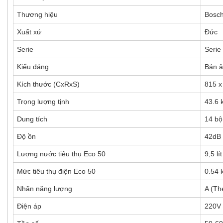
Thương hiệu
Bosc
Xuất xứ
Đức
Serie
Serie
Kiểu dáng
Bán 
Kích thước (CxRxS)
815 x
Trọng lượng tịnh
43.6 
Dung tích
14 bộ
Độ ồn
42dB
Lượng nước tiêu thụ Eco 50
9,5 lít
Mức tiêu thụ điện Eco 50
0.54
Nhãn năng lượng
A (Th
Điện áp
220V