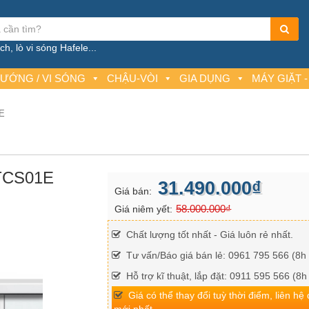
h, lò vi sóng Hafele...
NƯỚNG / VI SÓNG
CHẬU-VÒI
GIA DỤNG
MÁY GIẶT -
1E
8TCS01E
31.490.000₫
Giá bán:
58.000.000₫
Giá niêm yết:
Chất lượng tốt nhất - Giá luôn rẻ nhất.
Tư vấn/Báo giá bán lẻ: 0961 795 566 (8h 
Hỗ trợ kĩ thuật, lắp đặt: 0911 595 566 (8h
Giá có thể thay đổi tuỳ thời điểm, liên hệ