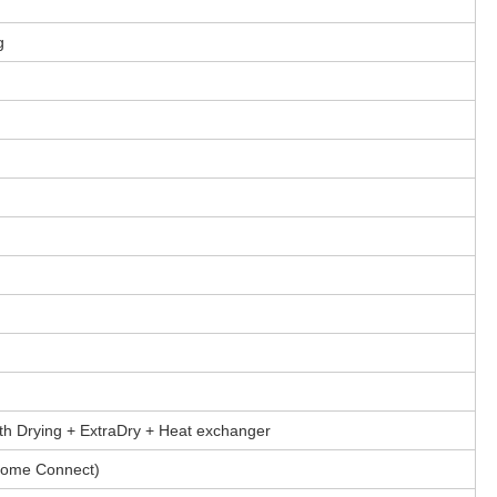
g
th Drying + ExtraDry + Heat exchanger
Home Connect)