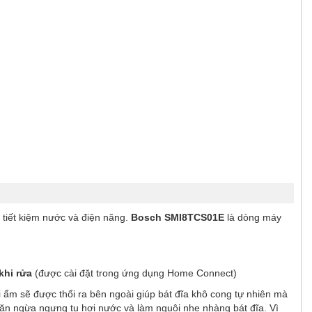
, tiết kiệm nước và điện năng.
Bosch SMI8TCS01E
là dòng máy
khi rửa
(được cài đặt trong ứng dụng Home Connect)
i ẩm sẽ được thổi ra bên ngoài giúp bát đĩa khô cong tự nhiên mà
 ngăn ngừa ngưng tụ hơi nước và làm nguội nhẹ nhàng bát đĩa. Vì