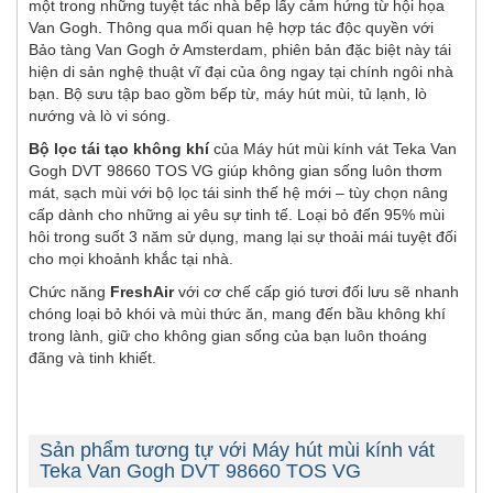
một trong những tuyệt tác nhà bếp lấy cảm hứng từ hội họa
Van Gogh. Thông qua mối quan hệ hợp tác độc quyền với
Bảo tàng Van Gogh ở Amsterdam, phiên bản đặc biệt này tái
hiện di sản nghệ thuật vĩ đại của ông ngay tại chính ngôi nhà
bạn. Bộ sưu tập bao gồm bếp từ, máy hút mùi, tủ lạnh, lò
nướng và lò vi sóng.
Bộ lọc tái tạo không khí
của Máy hút mùi kính vát Teka Van
Gogh DVT 98660 TOS VG giúp không gian sống luôn thơm
mát, sạch mùi với bộ lọc tái sinh thế hệ mới – tùy chọn nâng
cấp dành cho những ai yêu sự tinh tế. Loại bỏ đến 95% mùi
hôi trong suốt 3 năm sử dụng, mang lại sự thoải mái tuyệt đối
cho mọi khoảnh khắc tại nhà.
Chức năng
FreshAir
với cơ chế cấp gió tươi đối lưu sẽ nhanh
chóng loại bỏ khói và mùi thức ăn, mang đến bầu không khí
trong lành, giữ cho không gian sống của bạn luôn thoáng
đãng và tinh khiết.
Sản phẩm tương tự với Máy hút mùi kính vát
Teka Van Gogh DVT 98660 TOS VG