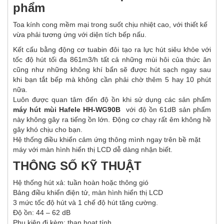
phẩm
Toa kính cong mềm mại trong suốt chịu nhiệt cao, với thiết kế
vừa phải tương ứng với diện tích bếp nấu.
Kết cấu bằng động cơ tuabin đôi tạo ra lực hút siêu khỏe với
tốc độ hút tối đa 861m3/h tất cả những mùi hôi của thức ăn
cũng như những không khí bẩn sẽ được hút sạch ngay sau
khi bạn tắt bếp mà không cần phải chờ thêm 5 hay 10 phút
nữa.
Luôn được quan tâm đến độ ồn khi sử dụng các sản phẩm
máy hút mùi Hafele HH-WG90B
với độ ồn 61dB sản phẩm
này không gây ra tiếng ồn lớn. Động cơ chạy rất êm không hề
gây khó chịu cho bạn.
Hệ thống điều khiển cảm ứng thông mình ngay trên bề mặt
máy với màn hình hiển thị LCD dễ dàng nhận biết.
THÔNG SỐ KỸ THUẬT
Hệ thống hút xả: tuần hoàn hoặc thông gió
Bảng điều khiển điện tử, màn hình hiển thị LCD
3 mức tốc độ hút và 1 chế độ hút tăng cường.
Độ ồn: 44 – 62 dB
Phụ kiện đi kèm: than hoạt tính