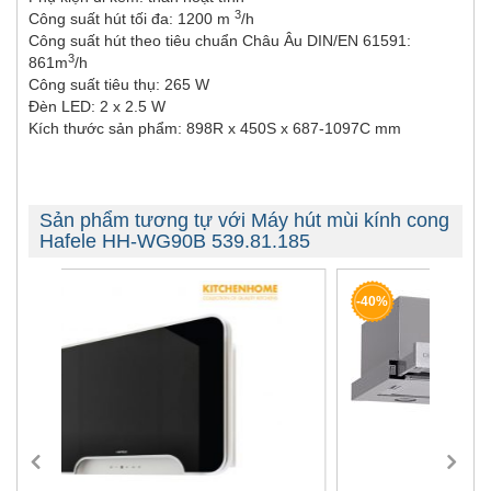
3
Công suất hút tối đa: 1200 m
/h
Công suất hút theo tiêu chuẩn Châu Âu DIN/EN 61591:
3
861m
/h
Công suất tiêu thụ: 265 W
Đèn LED: 2 x 2.5 W
Kích thước sản phẩm: 898R x 450S x 687-1097C mm
Sản phẩm tương tự với Máy hút mùi kính cong
Hafele HH-WG90B 539.81.185
-40%
-