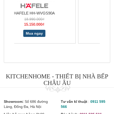
CATA TF 2003.9
4.800.000₫
2.900.000₫
Mua ngay
KITCHENHOME - THIẾT BỊ NHÀ BẾP
CHÂU ÂU
Showroom:
Số 686 đường
Tư vấn kĩ thuật
:
0911 595
Láng, Đống Đa, Hà Nội
566