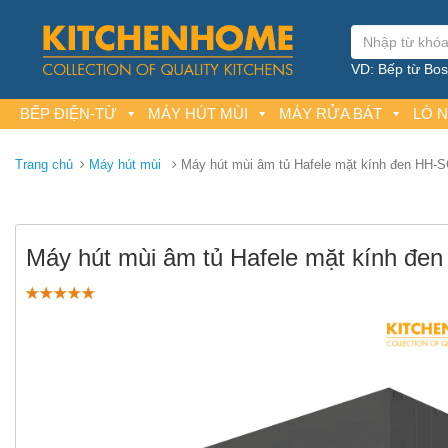
VD: Bếp từ Bosc
BẾP ĐIỆN-TỪ
MÁY HÚT MÙI
MÁY RỬA BÁT
LÒ 
Trang chủ
Máy hút mùi
Máy hút mùi âm tủ Hafele mặt kính đen HH-
Máy hút mùi âm tủ Hafele mặt kính đ