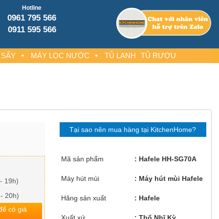
Hotline
0961 795 566
0911 595 566
 SẤY
MÁY LỌC NƯỚC
TỦ LẠNH
TỦ RƯỢU
Tại sao nên mua hàng tại KitchenHome?
Mã sản phẩm
Hafele HH-SG70A
Máy hút mùi
Máy hút mùi Hafele
- 19h)
 - 20h)
Hãng sản xuất
Hafele
 để có giá
Xuất xứ
Thổ Nhĩ Kỳ