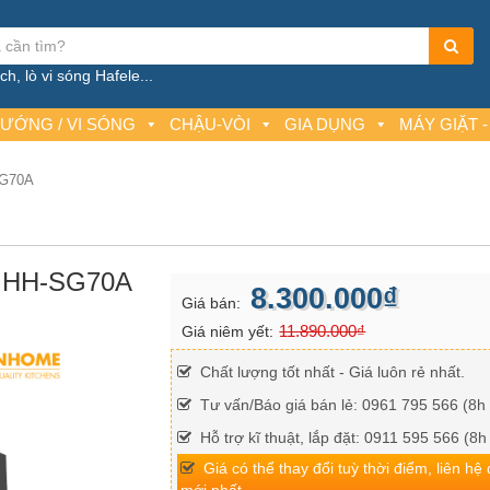
h, lò vi sóng Hafele...
NƯỚNG / VI SÓNG
CHẬU-VÒI
GIA DỤNG
MÁY GIẶT -
SG70A
en HH-SG70A
8.300.000₫
Giá bán:
11.890.000₫
Giá niêm yết:
Chất lượng tốt nhất - Giá luôn rẻ nhất.
Tư vấn/Báo giá bán lẻ: 0961 795 566 (8h 
Hỗ trợ kĩ thuật, lắp đặt: 0911 595 566 (8h
Giá có thể thay đổi tuỳ thời điểm, liên hệ