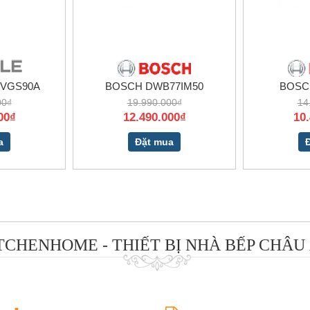
WVGS90A
BOSCH DWB77IM50
BOSC
00₫
19.990.000₫
14
00₫
12.490.000₫
10
a
Đặt mua
TCHENHOME - THIẾT BỊ NHÀ BẾP CHÂU