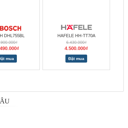
H DHL755BL
HAFELE HH-TT70A
.900.000₫
6.430.000₫
.490.000₫
4.500.000₫
Đặt mua
Đặt mua
 ÂU