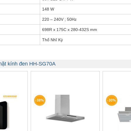
148 W
220 – 240V ; 50Hz
698R x 175C x 280-432S mm
Thổ Nhĩ Kỳ
 mặt kính đen HH-SG70A
-38%
-30%