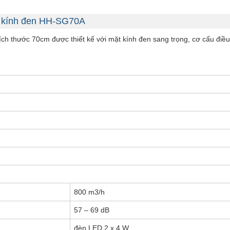
ặt kính đen HH-SG70A
kích thước 70cm được thiết kế với mặt kính đen sang trọng, cơ cấu điề
800 m3/h
57 – 69 dB
đèn LED 2 x 4 W