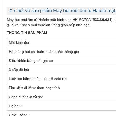
Chi tiết về sản phẩm Máy hút mùi âm tủ Hafele m
Máy hút mùi âm tủ Hafele mặt kính đen HH-SG70A (
533.89.021
) 
giúp khử sạch mùi thức ăn trong gian bếp nhà bạn.
THÔNG TIN SẢN PHẨM
Mặt kính đen
Hệ thống hút xả: tuần hoàn hoặc thông gió
Điều khiển bằng nút gạt cơ
3 cấp độ hút
Lưới lọc bằng nhôm có thể tháo rời
Phụ kiện đi kèm: than hoạt tính
Công suất hút tối đa:
Độ ồn: :
Chiếu sáng::