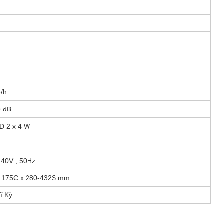
/h
9 dB
D 2 x 4 W
240V ; 50Hz
 175C x 280-432S mm
ĩ Kỳ