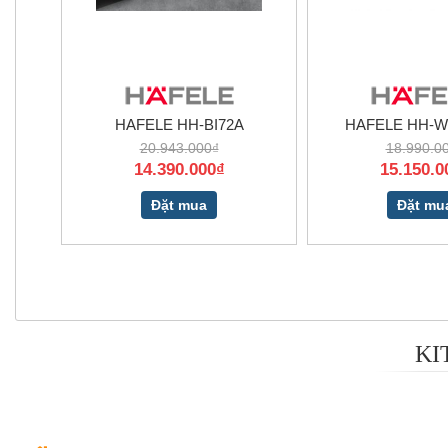
HAFELE HH-BI72A
HAFELE HH-
20.943.000₫
18.990.0
14.390.000₫
15.150.0
Đặt mua
Đặt mu
KI