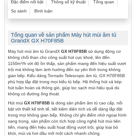
Đặc điểm nổi bật
Thông số kỹ thuật
Tổng quan
So sánh
Bình luận
Tổng quan về sản phẩm Máy hút mùi âm tủ
GrandX GX H70F85B
Máy hút mùi âm tủ GrandX
GX H70F85B
sử dụng động cơ
không chổi than cho công suất hút cực khoẻ, lên đến
1150m³/h với độ ồn thấp, sản phẩm mang đến hiệu suất vượt
trội mà không làm ảnh hưởng đến sự yên tĩnh trong không
gian bếp. Kiểu dáng Tornado Telescopic âm tủ, GX H70F85B
phù hợp lắp đặt trong mọi kiểu tủ bếp. Hệ thống hút xả kép:
hút tuần hoàn và thông gió, giúp lọc sạch mùi hiệu quả dù
không có đường ống thoát.
Hút mùi
GX H70F85B
là dòng sản phẩm âm tủ cao cấp, nổi
bật với thiết kế tinh tế, tiết kiệm diện tích và dễ dàng lắp đặt
trong mọi không gian bếp. Không chỉ ghi điểm nhờ ngoại hình
sang trọng, sản phẩm còn tích hợp công nghệ hút mùi tiên
tiến, mang đến hiệu suất hoạt động vượt trội, giúp loại bỏ
khói, mùi và hơi dầu mỡ một cách nhanh chóng.