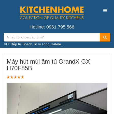
Hotline: 0961.795.566
VD: Bếp từ Bosch, lò vi sóng Hafele...
Máy hút mùi âm tủ GrandX GX
H70F85B