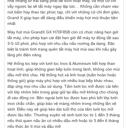
nhẹ nhàng từ trái sang phải để kích hoạt máy, và một cử chỉ
vẫy ngược lại sẽ tắt máy ngay lập tức… Không cần chạm vào
nút bấm hay thao tác phức tạp, chỉ với những cử chỉ đơn giản,
Grand X giúp bạn dễ dàng điều khiển máy hút mùi thuận tiện
nhất.
Máy hút mùi GrandX GX H70F85B còn có chức năng hẹn giờ
tắt máy, cho phép bạn cài đặt hẹn giờ để máy tự động tắt sau
3-5-10 phút, phù hợp với nhu cầu nấu nướng đa dạng. Đặc
biệt là tránh tình trạng quên tắt máy hút mùi sau khi nấu gây
lãng phí điện năng.
Hệ thống lọc kép với lưới lọc Inox & Aluminium kết hợp than
hoạt tính, giúp không gian bếp luôn trong lành, không còn mùi
dầu mỡ khó chịu. Hệ thống hút xả linh hoạt (tuần hoàn hoặc
thông gió) giúp máy phù hợp với nhiều loại bếp khác nhau,
đáp ứng mọi nhu cầu sử dụng. Tấm lưới lọc mỡ được cải tiến
với lớp nhôm bên trong giúp giữ lại dầu mỡ không cho chúng
đi vào động cơ. Bên ngoài lưới lọc được bao phủ bỡi lớp lưới
inox chắc chắn, giúp bảo vệ màng nhôm trong những lần vệ
sinh. Điều này sẽ giúp kéo dài tuổi thọ của tấm lưới lọc mỡ
được lâu bền. Thường xuyên vệ sinh lưới lọc từ 1 đến 3 tháng
nếu thói quen nấu ăn có nhiều dầu mỡ hoặc từ 3 đến 6 tháng
nếu thức ăn ít mùi và dầu mỡ