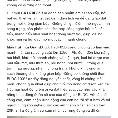
không có đường ống thoát.
Hút mùi
GX H70F85B
là dòng sản phẩm âm tủ cao cấp, nổi
bật với thiết kế tinh tế, tiết kiệm diện tích và dễ dàng lắp đặt
trong mọi không gian bếp. Không chỉ ghi điểm nhờ ngoại hình
sang trọng, sản phẩm còn tích hợp công nghệ hút mùi tiên
tiến, mang đến hiệu suất hoạt động vượt trội, giúp loại bỏ
khói, mùi và hơi dầu mỡ một cách nhanh chóng.
Máy hút mùi GrandX
GX H70F85B trang bị động cơ làm việc
mạnh mẽ, tạo ra công suất lớn 1150 m³/h, đem đến khả năng
hút khói, khử mùi nhanh chóng và hiệu quả, loại bỏ được các
mùi dầu mỡ, mùi thức ăn, hơi nóng, hơi nước… trong quá
trình nấu nướng, nhanh chóng trả lại không khí trong lành,
sạch thoáng cho không gian bếp. Động cơ không chổi than
BLDC 100% từ dây đồng nguyên chất, vòng bi chống mài
mòn, chống quá nhiệt giúp cho tuổi thọ động cơ được kéo dài
Hút mùi hoạt động êm ái và đạt hiệu suất cao nhờ vào khả
năng hoạt động ở tần số cao của động cơ BLDC. Với tần số
càng cao, cảm nhận rung động của con người sẽ ít hơn và tai
người cũng khó nghe được các âm thanh ở tần số cao trên
20Khz. Từ đó giảm sự cảm nhận về rung động và độ ồn.