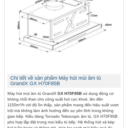
Chi tiết về sản phẩm Máy hút mùi âm tủ
GrandX GX H70F85B
Máy hút mùi âm tủ GrandX
GX H70F85B
sử dụng động cơ
không chổi than cho công suất hút cực khoẻ, lên đến
1150m³/h với độ ồn thấp, sản phẩm mang đến hiệu suất vượt
trội mà không làm ảnh hưởng đến sự yên tĩnh trong không
gian bếp. Kiểu dáng Tornado Telescopic âm tủ, GX H70F85B
phù hợp lắp đặt trong mọi kiểu tủ bếp. Hệ thống hút xả kép:
hút tuần hoàn và thông gió, giúp lọc sạch mùi hiệu quả dù