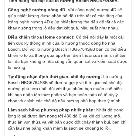
Tính năng nổi bật của lò nướng Bosch HBG6764S6B:
Công nghệ nướng nóng 4D
: Với công nghệ nương 4D sẽ
giúp nhiệt lượng được phân bố đều trên tất cả các tầng của
lcông nghệ nướng 4D giúp nhiệt lượng tỏa đều để tất cả các
khay nướng trong lò đều đạt kết quả, hiệu suất như nhau.
Điều khiển từ xa Home connect:
Có thể nói đây là một cải
tiến cực kỳ thông minh của lò nướng thuộc dòng họ nhà
Bosch. Đối với lò nướng Bosch HBG6764S6B bạn có thể điều
khiển lò từ xa thông qua app trên điện thoại của mình, rất tiện
lợi, dù bạn không ở nhà cũng vẫn quan sát và kiểm soát được
lò nướng.
Tự động nhận định thời gian, chế độ nướng:
Lò nướng
Bosch HBG6764S6B sẽ đưa ra gợi ý về thời gian và chế độ
nướng phù hợp nhất đối với thực phẩm bạn muốn chế biến
khi bạn nhập tên thực phẩm và bạn hoàn toàn có tể tùy ý
chọn và chỉnh các chế độ nấu nướng phù hợp theo ý mình.
Làm sạch bằng phương pháp nhiệt phân:
Nhiệt độ trong
lòng lò sẽ được làm nóng tới 480 độ C và khi đó lượng mỡ,
thức ăn vụn thừa và vết bẩn được đốt cháy thành bụi, bạn chỉ
cần lau nhẹ bằng khăn mềm là sạch sẽ khoang lò rồi.