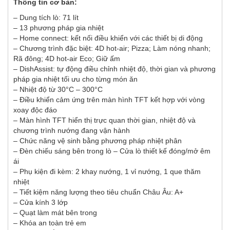
Thông tin cơ bản:
– Dung tích lò: 71 lít
– 13 phương pháp gia nhiệt
– Home connect: kết nối điều khiển với các thiết bị di động
– Chương trình đặc biệt: 4D hot-air; Pizza; Làm nóng nhanh;
Rã đông; 4D hot-air Eco; Giữ ấm
– DishAssist: tự động điều chỉnh nhiệt độ, thời gian và phương
pháp gia nhiệt tối ưu cho từng món ăn
– Nhiệt độ từ 30°C – 300°C
– Điều khiển cảm ứng trên màn hình TFT kết hợp với vòng
xoay độc đáo
– Màn hình TFT hiển thị trực quan thời gian, nhiệt độ và
chương trình nướng đang vận hành
– Chức năng vệ sinh bằng phương pháp nhiệt phân
– Đèn chiếu sáng bên trong lò – Cửa lò thiết kế đóng/mở êm
ái
– Phụ kiện đi kèm: 2 khay nướng, 1 vỉ nướng, 1 que thăm
nhiệt
– Tiết kiệm năng lượng theo tiêu chuẩn Châu Âu: A+
– Cửa kính 3 lớp
– Quạt làm mát bên trong
– Khóa an toàn trẻ em