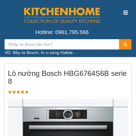
Hotline: 0961.795.566
VD: Bếp từ Bosch, lò vi sóng Hafele...
Lò nướng Bosch HBG6764S6B serie
8