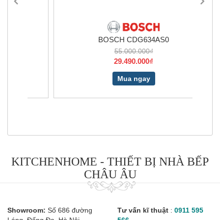
BOSCH CDG634AS0
55.000.000₫
29.490.000₫
Mua ngay
KITCHENHOME - THIẾT BỊ NHÀ BẾP
CHÂU ÂU
Showroom:
Số 686 đường
Tư vấn kĩ thuật
:
0911 595