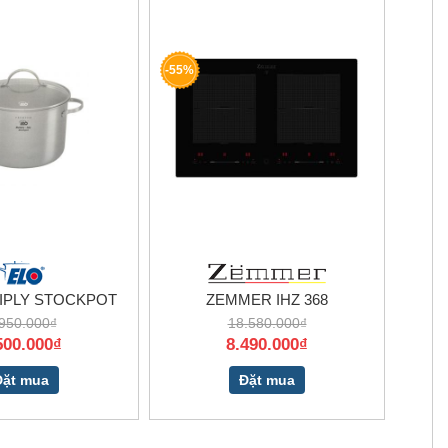
-55%
IPLY STOCKPOT
ZEMMER IHZ 368
950.000₫
18.580.000₫
500.000₫
8.490.000₫
Đặt mua
Đặt mua