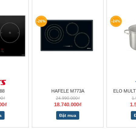
-26%
-24%
88
HAFELE M773A
ELO MULT
00₫
24.990.000₫
1.
00₫
18.740.000₫
1.
a
Đặt mua