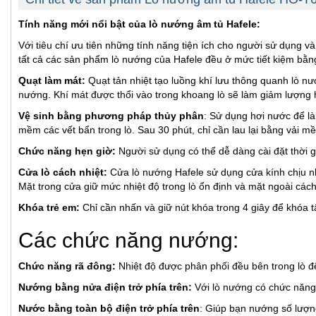
Tính năng mới nổi bật của lò nướng âm tủ Hafele:
Với tiêu chí ưu tiên những tính năng tiện ích cho người sử dụng 
tất cả các sản phẩm lò nướng của Hafele đều ở mức tiết kiệm bằn
Quạt làm mát:
Quạt tản nhiệt tạo luồng khí lưu thông quanh lò nướ
nướng. Khí mát được thổi vào trong khoang lò sẽ làm giảm lượng
Vệ sinh bằng phương pháp thủy phân
: Sử dụng hơi nước để là
mềm các vết bẩn trong lò. Sau 30 phút, chỉ cần lau lại bằng vải 
Chức năng hẹn giờ:
Người sử dụng có thể dễ dàng cài đặt thời gi
Cửa lò cách nhiệt:
Cửa lò nướng Hafele sử dụng cửa kính chịu nh
Mặt trong cửa giữ mức nhiệt độ trong lò ổn định và mặt ngoài các
Khóa trẻ em:
Chỉ cần nhấn và giữ nút khóa trong 4 giây để khóa t
Các chức năng nướng:
Chức năng rã đông:
Nhiệt độ được phân phối đều bên trong lò
Nướng bằng nửa điện trở phía trên:
Với lò nướng có chức năng 
Nước bằng toàn bộ điện trở phía trên
: Giúp bạn nướng số lượng