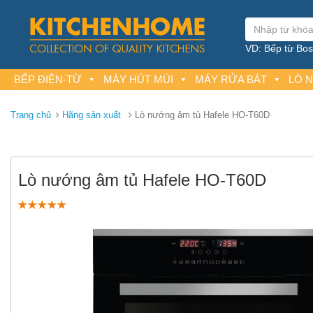
VD: Bếp từ Bosc
BẾP ĐIỆN-TỪ
MÁY HÚT MÙI
MÁY RỬA BÁT
LÒ 
Trang chủ
Hãng sản xuất
Lò nướng âm tủ Hafele HO-T60D
Lò nướng âm tủ Hafele HO-T60D