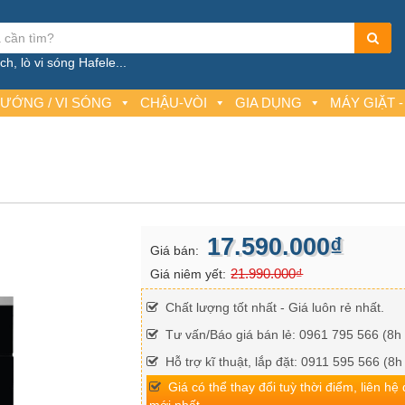
h, lò vi sóng Hafele...
NƯỚNG / VI SÓNG
CHẬU-VÒI
GIA DỤNG
MÁY GIẶT -
17.590.000₫
Giá bán:
21.990.000₫
Giá niêm yết:
Chất lượng tốt nhất - Giá luôn rẻ nhất.
Tư vấn/Báo giá bán lẻ: 0961 795 566 (8h 
Hỗ trợ kĩ thuật, lắp đặt: 0911 595 566 (8h
Giá có thể thay đổi tuỳ thời điểm, liên hệ