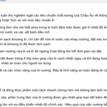
và tuân thủ nghiêm ngặt các tiêu chuẩn chất lượng của Châu Âu về thô
g hoặc hơn so với mức tiêu chuẩn A.
ng làm cho nội thất phía trong lò luôn đảm bảo được giữ ở nhiệt độ thí
 hơi nước và các vết bám dầu mỡ.
m sạch khoang lò, chỉ cần đổ nửa lít nước vào khay nướng, đặt vào tro
mềm là khoang lò đã được làm sạch.
an nướng của lò và lò sẽ ngừng hoạt động khi hết thời gian cài đặt.
iệt được tráng 4 lớp men giúp cửa lò cách nhiệt ngay cả khi đang ho
h nhiệt an toàn cho người sử dụng.
ất cả các chức năng của lò nướng. Đây là tính năng an toàn đáng tin c
 để rã đông thực phẩm một cách nhanh chóng hơn mà không làm ảnh h
này, phần trung tâm của lò nướng được gia nhiệt giúp bạn tiết kiệm đ
 lớn với sự điều khiển nhiệt độ chính xác. Hiệu quả của việc nướng bằ