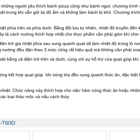
 những người yêu thích bánh pizza cũng như bánh ngọt, chương trình n
uyệt trong khi vẫn giữ lại độ ẩm và không làm bánh bị khô. Chương tr
hiệt phía trên và phía dưới. Bằng đối lưu tự nhiên, nhiệt độ truyền đến k
y là cách nướng thích hợp nhất cho thực phẩm cần phải giòn khi chin
iện trở gia nhiệt phía sau xung quanh quạt sẽ làm nhiệt độ trong lò
g nướng đều đặn theo 3 mức cũng rất hiệu quả mà không cần phải xoay
hiệt bằng cả điện trở trên và dưới, cùng với sự hỗ trợ của quạt giúp kh
 nóng kết hợp quạt giúp khi nóng tỏa đều xung quanh thức ăn, đặc biệt 
a nhiệt. Chức năng này thích hợp cho việc hâm nóng thức ăn hoặc nh
ác loại thảo mộc và nấu cách thủy.
O-T60D