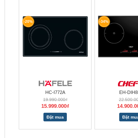
-20%
-34%
HC-I772A
EH-DIH8
19.990.000₫
22.500.0
15.999.000₫
14.900.0
Đặt mua
Đặt mu