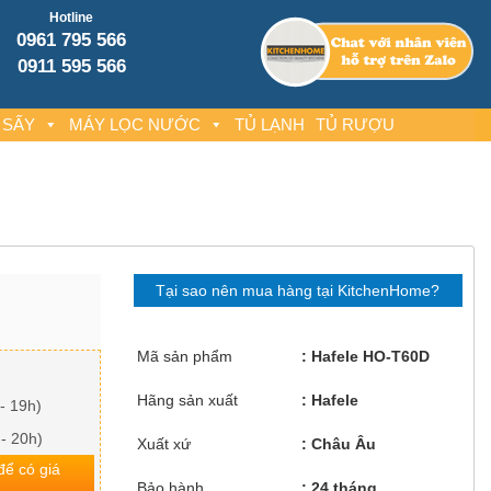
Hotline
0961 795 566
0911 595 566
 SẤY
MÁY LỌC NƯỚC
TỦ LẠNH
TỦ RƯỢU
Tại sao nên mua hàng tại KitchenHome?
Mã sản phẩm
Hafele HO-T60D
Hãng sản xuất
Hafele
- 19h)
 - 20h)
Xuất xứ
Châu Âu
 để có giá
Bảo hành
24 tháng