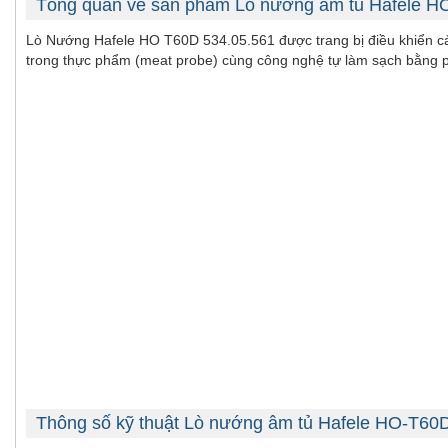
Tổng quan về sản phẩm Lò nướng âm tủ Hafele 
Lò Nướng Hafele HO T60D 534.05.561 được trang bị điều khiển cảm
trong thực phẩm (meat probe) cùng công nghệ tự làm sạch bằng p
Thông số kỹ thuật Lò nướng âm tủ Hafele HO-T60