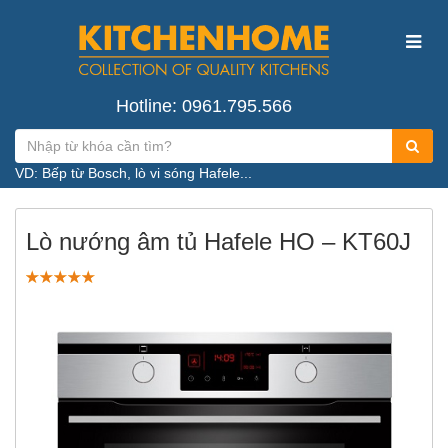
Hotline: 0961.795.566
VD: Bếp từ Bosch, lò vi sóng Hafele...
Lò nướng âm tủ Hafele HO – KT60J