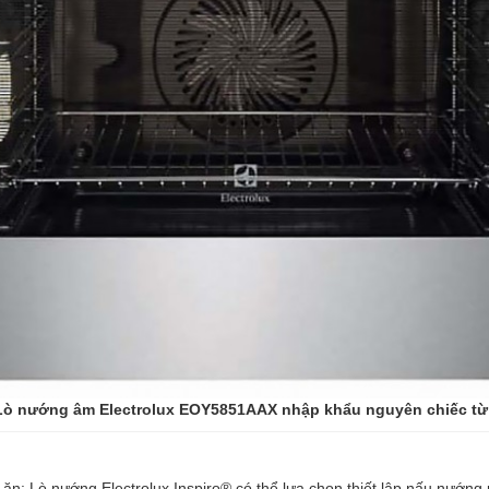
nướng âm Electrolux EOY5851AAX nhập khẩu nguyên chiếc từ
ăn: Lò nướng Electrolux Inspiro® có thể lựa chọn thiết lập nấu nướng 