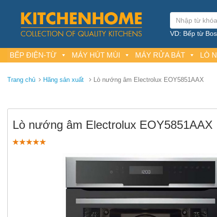
VD: Bếp từ Bosc
BẾP ĐIỆN-TỪ
MÁY HÚT MÙI
MÁY RỬA BÁT
LÒ 
Trang chủ
Hãng sản xuất
Lò nướng âm Electrolux EOY5851AAX
Lò nướng âm Electrolux EOY5851AAX