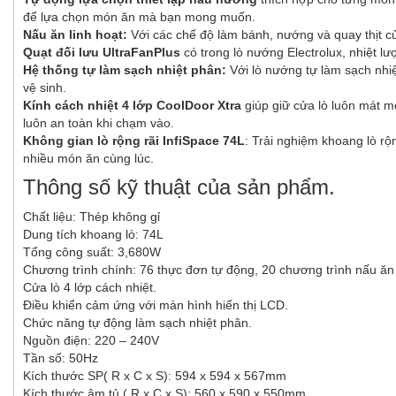
để lựa chọn món ăn mà bạn mong muốn.
Nấu ăn linh hoạt:
Với các chế độ làm bánh, nướng và quay thịt c
Quạt đối lưu UltraFanPlus
có trong lò nướng Electrolux, nhiệt l
Hệ thống tự làm sạch nhiệt phân:
Với lò nướng tự làm sạch nhiệ
vệ sinh.
Kính cách nhiệt 4 lớp CoolDoor Xtra
giúp giữ cửa lò luôn mát m
luôn an toàn khi chạm vào.
Không gian lò rộng rãi InfiSpace 74L
: Trải nghiệm khoang lò rô
nhiều món ăn cùng lúc.
Thông số kỹ thuật của sản phẩm.
Chất liệu: Thép không gỉ
Dung tích khoang lò: 74L
Tổng công suất: 3,680W
Chương trình chính: 76 thực đơn tự động, 20 chương trình nấu ăn 
Cửa lò 4 lớp cách nhiệt.
Điều khiển cảm ứng với màn hình hiển thị LCD.
Chức năng tự động làm sạch nhiệt phân.
Nguồn điện: 220 – 240V
Tần số: 50Hz
Kích thước SP( R x C x S): 594 x 594 x 567mm
Kích thước âm tủ ( R x C x S): 560 x 590 x 550mm