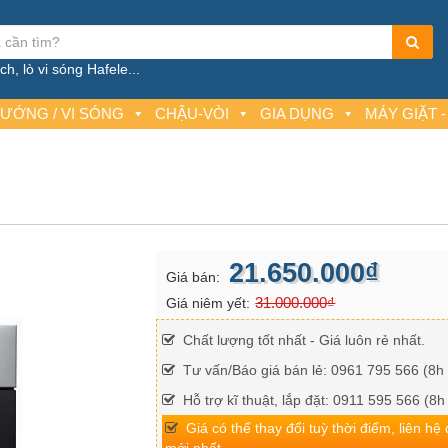
h, lò vi sóng Hafele...
NƯỚNG / VI SÓNG
CHẬU-VÒI
GIA DỤNG
MÁY GIẶT -
21.650.000₫
Giá bán:
31.000.000₫
Giá niêm yết:
Chất lượng tốt nhất - Giá luôn rẻ nhất.
Tư vấn/Báo giá bán lẻ: 0961 795 566 (8h 
Hỗ trợ kĩ thuật, lắp đặt: 0911 595 566 (8h
Giá có thể thay đổi tuỳ thời điểm, liên hệ