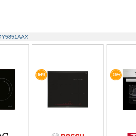
 EOY5851AAX
-54%
-25%