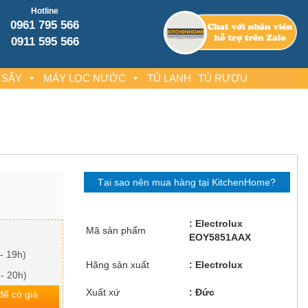
Hotline
0961 795 566
0911 595 566
 SẤY
MÁY LỌC NƯỚC
TỦ LẠNH
TỦ RƯỢU
Tại sao nên mua hàng tại KitchenHome?
Electrolux
Mã sản phẩm
EOY5851AAX
- 19h)
Hãng sản xuất
Electrolux
 - 20h)
Xuất xứ
Đức
 để có giá