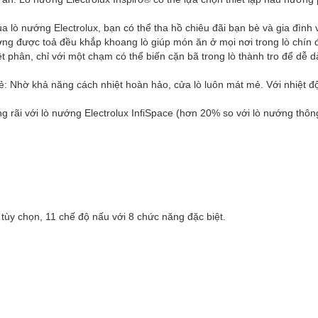
ủa lò nướng Electrolux, bạn có thể tha hồ chiêu đãi bạn bè và gia đìn
ượng được toả đều khắp khoang lò giúp món ăn ở mọi nơi trong lò ch
t phân, chỉ với một chạm có thể biến cặn bã trong lò thành tro để dễ 
ẻ: Nhờ khả năng cách nhiệt hoàn hảo, cửa lò luôn mát mẻ. Với nhiệt đ
̣ng rãi với lò nướng Electrolux InfiSpace (hơn 20% so với lò nướng thôn
tùy chọn, 11 chế độ nấu với 8 chức năng đặc biệt.