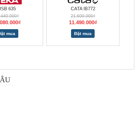
SB 635
CATA IB772
.440.000₫
21.600.000₫
.080.000₫
11.490.000₫
Đặt mua
Đặt mua
 ÂU