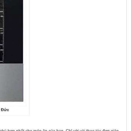
 Đức
phù hợp nhất cho món ăn của bạn. Chỉ với vài thao tác đơn giản