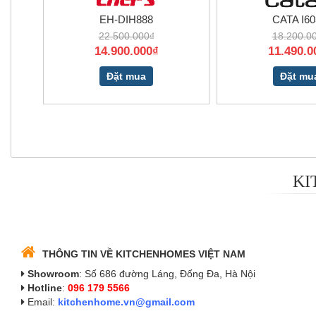
EH-DIH888
CATA I6
22.500.000₫
18.200.0
14.900.000₫
11.490.0
Đặt mua
Đặt mu
KI
THÔNG TIN VỀ KITCHENHOMES VIỆT NAM
Showroom
: Số 686 đường Láng, Đống Đa, Hà Nội
Hotline
:
096 179 5566
Email:
kitchenhome.vn@gmail.com