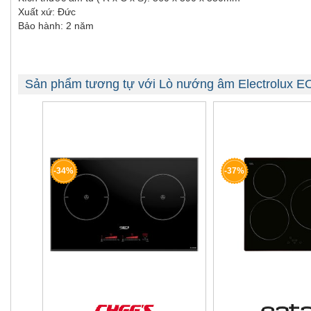
Xuất xứ: Đức
Bảo hành: 2 năm
Sản phẩm tương tự với Lò nướng âm Electrolux
-34%
-37%