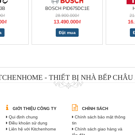
03B
BOSCH PID675DC1E
H
00₫
28.900.000₫
21
00₫
13.490.000₫
16
a
Đặt mua
TCHENHOME - THIẾT BỊ NHÀ BẾP CHÂU
GIỚI THIỆU CÔNG TY
CHÍNH SÁCH
Qui định chung
Chính sách bảo mật thông
Điều khoản sử dụng
tin
Liên hệ với Kitchenhome
Chính sách giao hàng và