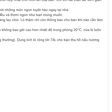
h với những món ngon tuyệt hảo ngay tại nhà.
ín đều và thơm ngon như bạn mong muốn.
dàng lau chùi. Lò thậm chí còn thông báo cho bạn khi nào cần làm
ộ không bao giờ cao hơn nhiệt độ trong phòng 20°C, cửa lò luôn
g thường). Dung tích lò rộng tới 74L cho bạn tha hồ nấu nướng