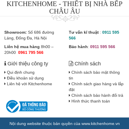
KITCHENHOME - THIẾT BỊ NHÀ BẾP
CHÂU ÂU
Showroom:
Số 686 đường
Tư vấn kĩ thuật
:
0911 595
Láng, Đống Đa, Hà Nội
566
Liên hệ mua hàng
8h00 –
Bảo hành
:
0911 595 566
20h00
0961 795 566
Giới thiệu công ty
Chính sách
Qui định chung
Chính sách bảo mật thông
Điều khoản sử dụng
tin
Liên hệ với Kitchenhome
Chính sách giao hàng và lắp
đặt
Chính sách bảo hành đổi trả
Hình thức thanh toán
Nội dung website thuộc bản quyền của www.kitchenhome.vn