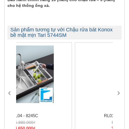
cho hệ thống ống xả.
Sản phẩm tương tự với Chậu rửa bát Konox
bề mặt mịn Tari 5744SM
-34%
RL01 - 8245 LỆCH
5.880.000₫
3.890.000₫