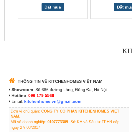
Đặt mua
Đặt mu
KI
THÔNG TIN VỀ KITCHENHOMES VIỆT NAM
Showroom
: Số 686 đường Láng, Đống Đa, Hà Nội
Hotline
:
096 179 5566
Email:
kitchenhome.vn@gmail.com
Đơn vị chủ quản:
CÔNG TY CỔ PHẦN KITCHENHOMES VIỆT
NAM
.
Mã số doanh nghiệp:
0107773309
. Sở KH và Đầu tư TPHN cấp
ngày 27/ 03/2017