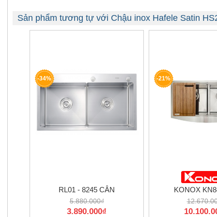
Sản phẩm tương tự với Chậu inox Hafele Satin H
-34%
-21%
RL01 - 8245 CÂN
KONOX KN8
5.880.000₫
12.670.0
3.890.000₫
10.100.0