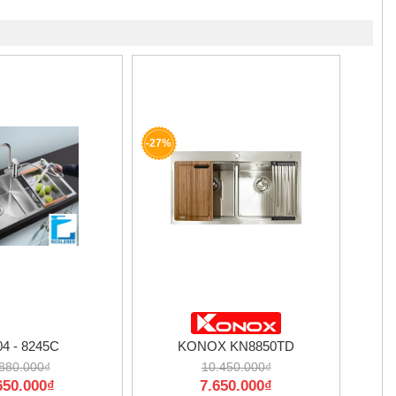
-27%
4 - 8245C
KONOX KN8850TD
880.000₫
10.450.000₫
650.000₫
7.650.000₫