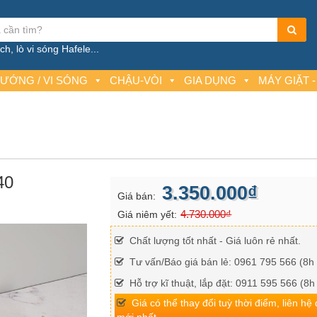
h, lò vi sóng Hafele...
NƯỚNG / VI SÓNG
CHẬU-VÒI
GIA DỤNG
MÁY GIẶT -
40
3.350.000₫
Giá bán:
4.730.000₫
Giá niêm yết:
Chất lượng tốt nhất - Giá luôn rẻ nhất.
Tư vấn/Báo giá bán lẻ: 0961 795 566 (8h 
Hỗ trợ kĩ thuật, lắp đặt: 0911 595 566 (8h
Giá có thể thay đổi tuỳ thời điểm, liên hệ