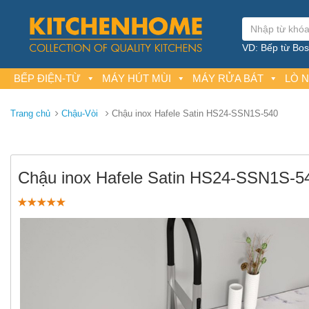
VD: Bếp từ Bosc
BẾP ĐIỆN-TỪ
MÁY HÚT MÙI
MÁY RỬA BÁT
LÒ 
Trang chủ
Chậu-Vòi
Chậu inox Hafele Satin HS24-SSN1S-540
Chậu inox Hafele Satin HS24-SSN1S-5