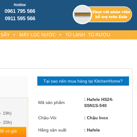
Hotline
0961 795 566
0911 595 566
 SẤY
MÁY LỌC NƯỚC
TỦ LẠNH
TỦ RƯỢU
Tại sao nên mua hàng tại KitchenHome?
Hafele HS24-
Mã sản phẩm
SSN1S-540
- 19h)
Chậu-Vòi
Chậu Inox
 - 20h)
Hãng sản xuất
Hafele
 để có giá