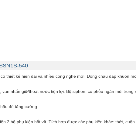
4-SSN1S-540
 có thiết kế hiện đại và nhiều công nghệ mới: Dòng chậu dập khuôn 
, van nhấn giữ/thoát nước tiện lợi. Bộ siphon: có phễu ngăn mùi trong 
chậu để tăng cường
ện 2 bộ phụ kiện bắt vít .Tích hợp được các phụ kiện khác: thớt, cuộn rổ