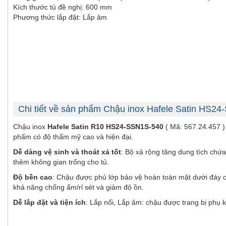
Kích thước tủ đề nghị: 600 mm
Phương thức lắp đặt: Lắp âm
Chi tiết về sản phẩm Chậu inox Hafele Satin HS2
Chậu inox
Hafele Satin R10 HS24-SSN1S-540
( Mã: 567.24.457 )
phẩm có độ thẩm mỹ cao và hiện đại.
Dễ dàng vệ sinh và thoát xả tốt
: Bộ xả rộng tăng dung tích chứa
thêm không gian trống cho tủ.
Độ bền cao
: Chậu được phủ lớp bảo vệ hoàn toàn mặt dưới đáy 
khả năng chống ẩm/rỉ sét và giảm độ ồn.
Dễ lắp đặt và tiện ích
: Lắp nổi, Lắp âm: chậu được trang bị phụ ki