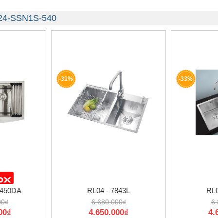
S24-SSN1S-540
-31%
-33%
450DA
RL04 - 7843L
RL0
00₫
6.680.000₫
6.
00₫
4.650.000₫
4.