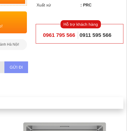
Xuất xứ
PRC
Hỗ trợ khách hàng
o!
0961 795 566
0911 595 566
hành Hà Nội!