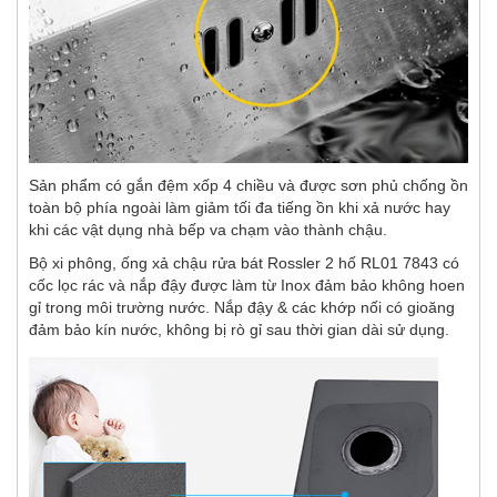
Sản phẩm có gắn đệm xốp 4 chiều và được sơn phủ chống ồn
toàn bộ phía ngoài làm giảm tối đa tiếng ồn khi xả nước hay
khi các vật dụng nhà bếp va chạm vào thành chậu.
Bộ xi phông, ống xả chậu rửa bát Rossler 2 hố RL01 7843 có
cốc lọc rác và nắp đậy được làm từ Inox đảm bảo không hoen
gỉ trong môi trường nước. Nắp đậy & các khớp nối có gioăng
đảm bảo kín nước, không bị rò gỉ sau thời gian dài sử dụng.