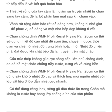
từ bếp đến lò với kết quả hoàn hảo.
– Thiết kế rỗng của tay cầm làm giảm sự truyền nhiệt từ chảo
sang tay cầm, để lại bộ phận làm mát sau khi chạm vào.
– Vành rót rộng đảm bảo rót dễ dàng hơn, không bị nhỏ giọt
— để phục vụ dễ dàng và một nhà bếp đẹp không tì vết.
– Chảo chống dính WMF Profi Resist Frying Pan 28cm có thể
sử dụng nhiệt độ cao nhất để sưởi ấm, chuyển ngược thời
gian và chiên ở nhiệt độ trung bình hoặc nhỏ. Nhiệt độ chiên
phải đạt được khi chất béo đã lan truyền trên mặt chảo.
– Cấu trúc thép không gỉ được nâng cấp, lớp phủ chống dính,
do đó bề mặt chảo chống trầy xước, cứng và vô cùng bền.
– Chảo chống dính WMF Profi Resist Frying Pan 28cm có thể
dùng sấy khô ở nhiệt độ cao và thích hợp mọi nguồn nhiệt với
lớp vật liệu 3 lớp dẫn nhiệt cực nhanh.
– Có thể dùng xẻng inox, xẻng gỗ đảo thức ăn trong Chảo mà
không lo xước hay bong lớp chống dính của sản phẩm.