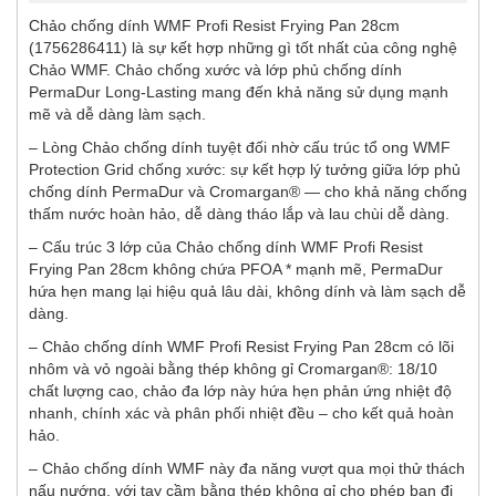
Chảo chống dính WMF Profi Resist Frying Pan 28cm
(1756286411) là sự kết hợp những gì tốt nhất của công nghệ
Chảo WMF. Chảo chống xước và lớp phủ chống dính
PermaDur Long-Lasting mang đến khả năng sử dụng mạnh
mẽ và dễ dàng làm sạch.
– Lòng Chảo chống dính tuyệt đối nhờ cấu trúc tổ ong WMF
Protection Grid chống xước: sự kết hợp lý tưởng giữa lớp phủ
chống dính PermaDur và Cromargan® — cho khả năng chống
thấm nước hoàn hảo, dễ dàng tháo lắp và lau chùi dễ dàng.
– Cấu trúc 3 lớp của Chảo chống dính WMF Profi Resist
Frying Pan 28cm không chứa PFOA * mạnh mẽ, PermaDur
hứa hẹn mang lại hiệu quả lâu dài, không dính và làm sạch dễ
dàng.
– Chảo chống dính WMF Profi Resist Frying Pan 28cm có lõi
nhôm và vỏ ngoài bằng thép không gỉ Cromargan®: 18/10
chất lượng cao, chảo đa lớp này hứa hẹn phản ứng nhiệt độ
nhanh, chính xác và phân phối nhiệt đều – cho kết quả hoàn
hảo.
– Chảo chống dính WMF này đa năng vượt qua mọi thử thách
nấu nướng, với tay cầm bằng thép không gỉ cho phép bạn đi