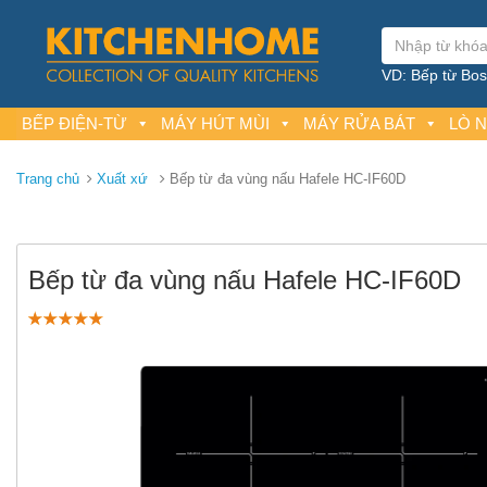
VD: Bếp từ Bosc
BẾP ĐIỆN-TỪ
MÁY HÚT MÙI
MÁY RỬA BÁT
LÒ 
Trang chủ
Xuất xứ
Bếp từ đa vùng nấu Hafele HC-IF60D
Bếp từ đa vùng nấu Hafele HC-IF60D