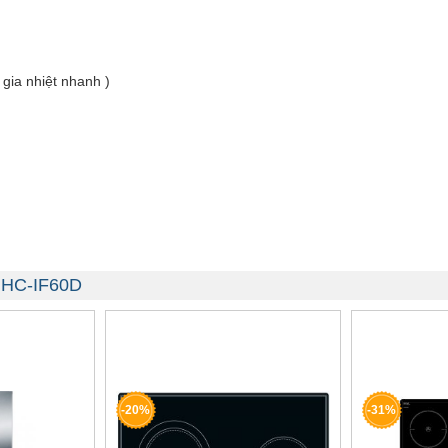
gia nhiệt nhanh )
e HC-IF60D
-20%
-31%