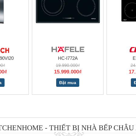
0VI20
HC-I772A
E
00₫
19.990.000₫
24
00₫
15.999.000₫
17
a
Đặt mua
TCHENHOME - THIẾT BỊ NHÀ BẾP CHÂU