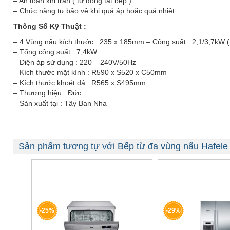
– An toàn khi tràn ( tự động tắt bếp )
– Chức năng tự bảo vệ khi quá áp hoặc quá nhiệt
Thông Số Kỹ Thuật :
– 4 Vùng nấu kích thước : 235 x 185mm – Công suất : 2,1/3,7kW ( 
– Tổng công suất : 7,4kW
– Điện áp sử dụng : 220 – 240V/50Hz
– Kích thước mặt kính : R590 x S520 x C50mm
– Kích thước khoét đá : R565 x S495mm
– Thương hiệu : Đức
– Sản xuất tại : Tây Ban Nha
Sản phẩm tương tự với Bếp từ đa vùng nấu Hafel
-25%
-29%