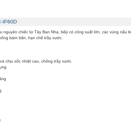
C-IF60D
 nguyên chiếc từ Tây Ban Nha, bếp có công suất lớn, các vùng nấu li
, chống bám bẩn, hạn chế trầy xước.
à chịu sốc nhiệt cao, chống trầy xước
dụng
năng
g
g