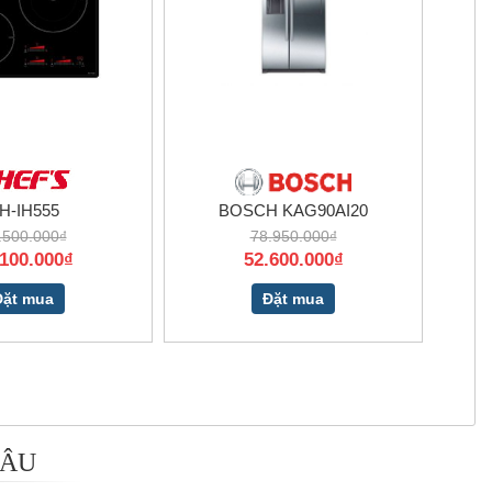
H-IH555
BOSCH KAG90AI20
.500.000₫
78.950.000₫
.100.000₫
52.600.000₫
Đặt mua
Đặt mua
 ÂU