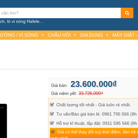
h, lò vi sóng Hafele...
NƯỚNG / VI SÓNG
CHẬU-VÒI
GIA DỤNG
MÁY GIẶT -
23.600.000₫
Giá bán:
33.726.000₫
Giá niêm yết:
Chất lượng tốt nhất - Giá luôn rẻ nhất.
Tư vấn/Báo giá bán lẻ: 0961 795 566 (8h 
Hỗ trợ kĩ thuật, lắp đặt: 0911 595 566 (8h
Giá có thể thay đổi tuỳ thời điểm, liên hệ