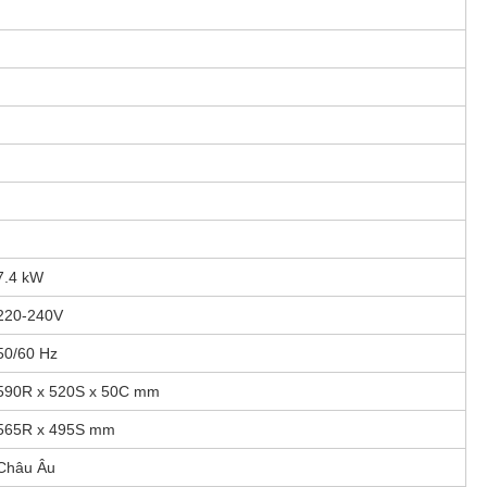
7.4 kW
220-240V
50/60 Hz
590R x 520S x 50C mm
565R x 495S mm
Châu Âu