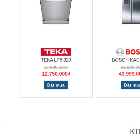
TEKA LP8 820
BOSCH KAD9
16.990.000₫
69.900.0
12.750.000₫
49.999.0
Đặt mua
Đặt mu
KI