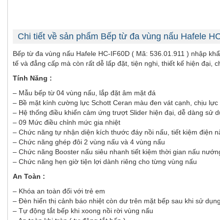
Chi tiết về sản phẩm Bếp từ đa vùng nấu Hafele H
Bếp từ đa vùng nấu Hafele HC-IF60D ( Mã: 536.01.911 ) nhập khẩu
tế và đẳng cấp mà còn rất dễ lấp đặt, tiện nghi, thiết kế hiện đại
Tính Năng :
– Mẫu bếp từ 04 vùng nấu, lắp đặt âm mặt đá
– Bề mặt kính cường lực Schott Ceran màu đen vát cạnh, chịu lực v
– Hệ thống điều khiển cảm ứng trượt Slider hiện đại, dễ dàng sử 
– 09 Mức điều chỉnh mức gia nhiệt
– Chức năng tự nhận diện kích thước đáy nồi nấu, tiết kiệm điện 
– Chức năng ghép đôi 2 vùng nấu và 4 vùng nấu
– Chức năng Booster nấu siêu nhanh tiết kiệm thời gian nấu nướn
– Chức năng hẹn giờ tiện lợi dành riêng cho từng vùng nấu
An Toàn :
– Khóa an toàn đối với trẻ em
– Đèn hiển thị cảnh báo nhiệt còn dư trên mặt bếp sau khi sử dụn
– Tự động tắt bếp khi xoong nồi rời vùng nấu