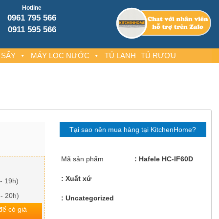
Hotline
0961 795 566
0911 595 566
 SẤY
MÁY LỌC NƯỚC
TỦ LẠNH
TỦ RƯỢU
Tại sao nên mua hàng tại KitchenHome?
Mã sản phẩm
Hafele HC-IF60D
Xuất xứ
- 19h)
 - 20h)
Uncategorized
 để có giá