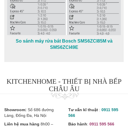
So sánh máy rửa bát Bosch SMS6ZCI85M và
SMS6ZCI49E
KITCHENHOME - THIẾT BỊ NHÀ BẾP
CHÂU ÂU
Showroom:
Số 686 đường
Tư vấn kĩ thuật
:
0911 595
Láng, Đống Đa, Hà Nội
566
Liên hệ mua hàng
8h00 –
Bảo hành
:
0911 595 566