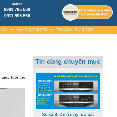
Hotline
0961 795 566
0911 595 566
 SẤY
MÁY LỌC NƯỚC
TỦ LẠNH
TỦ RƯỢU
Tin cùng chuyên mục
giúp tuổi thọ
So sánh 2 mã máy rửa bát