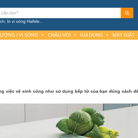
h, lò vi sóng Hafele...
NƯỚNG / VI SÓNG
CHẬU-VÒI
GIA DỤNG
MÁY GIẶT -
ng việc vệ sinh cũng như sử dụng bếp từ của bạn đúng cách để 