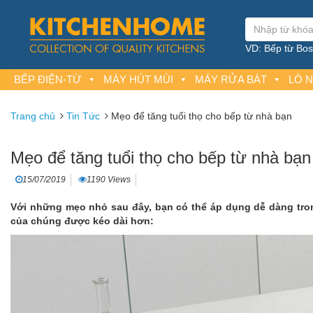
VD: Bếp từ Bosc
BẾP ĐIỆN-TỪ
MÁY HÚT MÙI
MÁY RỬA BÁT
LÒ 
Trang chủ
Tin Tức
Mẹo để tăng tuổi thọ cho bếp từ nhà bạn
Mẹo để tăng tuổi thọ cho bếp từ nhà bạn
15/07/2019
1190 Views
Với những mẹo nhỏ sau đây, bạn có thể áp dụng dễ dàng tro
của chúng được kéo dài hơn: