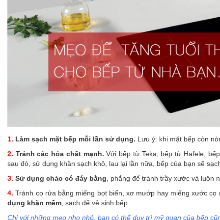
1.
Làm sạch mặt bếp mỗi lần sử dụng.
Lưu ý: khi mặt bếp còn nón
2.
Tránh các hóa chất mạnh.
Với
bếp từ Teka
,
bếp từ Hafele
,
bếp
sau đó, sử dụng khăn sạch khô, lau lại lần nữa, bếp của bạn sẽ sạc
3.
Sử dụng chảo có đáy bằng
, phẳng để tránh trầy xước và luôn 
4.
Tránh cọ rửa bằng miếng bọt biển, xơ mướp hay miếng xước cọ nồ
dụng khăn mềm
, sạch để vệ sinh bếp.
Chỉ với những mẹo nho nhỏ, bạn có thể duy trì mỹ quan của bếp cũn