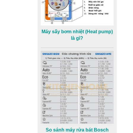
Máy sấy bơm nhiệt (Heat pump)
là gì?
So sánh máy rửa bát Bosch