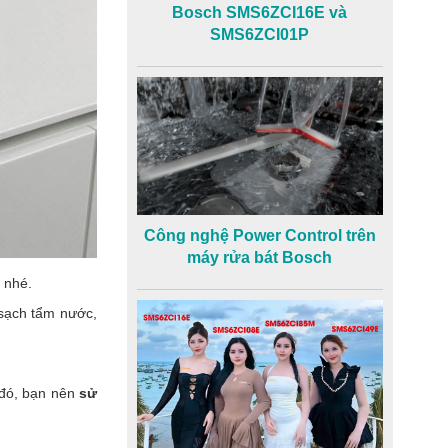
Bosch SMS6ZCI16E và
SMS6ZCI01P
Công nghệ Power Control trên
máy rửa bát Bosch
 nhé.
sạch tẩm nước,
 đó, bạn nên
sử