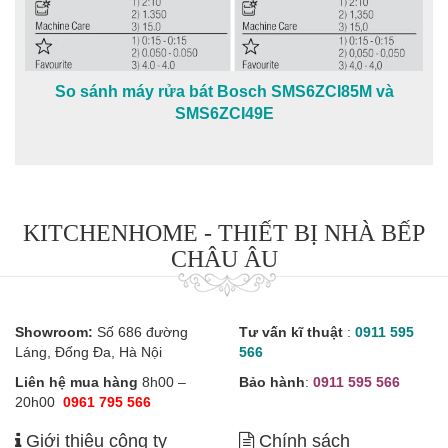
So sánh máy rửa bát Bosch SMS6ZCI85M và
SMS6ZCI49E
KITCHENHOME - THIẾT BỊ NHÀ BẾP
CHÂU ÂU
Showroom:
Số 686 đường
Tư vấn kĩ thuật
:
0911 595
Láng, Đống Đa, Hà Nội
566
Liên hệ mua hàng
8h00 –
Bảo hành
:
0911 595 566
20h00
0961 795 566
Giới thiệu công ty
Chính sách