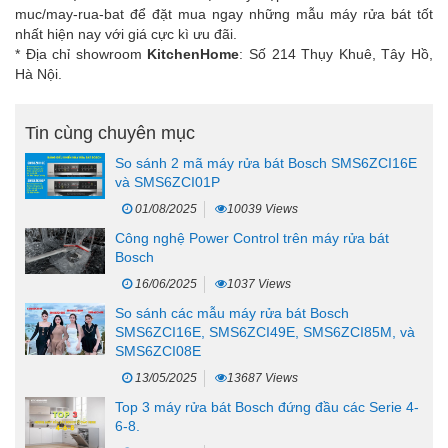
muc/may-rua-bat
để đặt mua ngay những mẫu
máy rửa bát tốt
nhất
hiện nay với giá cực kì ưu đãi.
* Địa chỉ showroom
KitchenHome
: Số 214 Thụy Khuê, Tây Hồ,
Hà Nội.
Tin cùng chuyên mục
So sánh 2 mã máy rửa bát Bosch SMS6ZCI16E
và SMS6ZCI01P
01/08/2025
10039 Views
Công nghệ Power Control trên máy rửa bát
Bosch
16/06/2025
1037 Views
So sánh các mẫu máy rửa bát Bosch
SMS6ZCI16E, SMS6ZCI49E, SMS6ZCI85M, và
SMS6ZCI08E
13/05/2025
13687 Views
Top 3 máy rửa bát Bosch đứng đầu các Serie 4-
6-8.