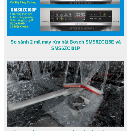
So sánh 2 mã máy rửa bát Bosch SMS6ZCI16E và
SMS6ZCI01P