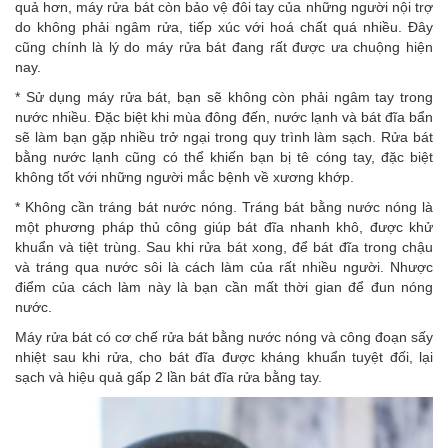
quả hơn,
máy rửa bát
còn bảo vệ đôi tay của những người nội trợ
do không phải ngâm rửa, tiếp xúc với hoá chất quá nhiều. Đây
cũng chính là lý do máy rửa bát đang rất được ưa chuộng hiện
nay.
* Sử dụng máy rửa bát, bạn sẽ không còn phải ngâm tay trong
nước nhiều. Đặc biệt khi mùa đông đến, nước lạnh và bát đĩa bẩn
sẽ làm bạn gặp nhiều trở ngại trong quy trình làm sạch. Rửa bát
bằng nước lạnh cũng có thể khiến bạn bị tê cóng tay, đặc biệt
không tốt với những người mắc bệnh về xương khớp.
* Không cần tráng bát nước nóng. Tráng bát bằng nước nóng là
một phương pháp thủ công giúp bát đĩa nhanh khô, được khử
khuẩn và tiệt trùng. Sau khi rửa bát xong, để bát đĩa trong chậu
và tráng qua nước sôi là cách làm của rất nhiều người. Nhược
điểm của cách làm này là bạn cần mất thời gian để đun nóng
nước.
Máy rửa bát
có cơ chế rửa bát bằng nước nóng và công đoạn sấy
nhiệt sau khi rửa, cho bát đĩa được kháng khuẩn tuyệt đối, lại
sạch và hiệu quả gấp 2 lần bát đĩa rửa bằng tay.