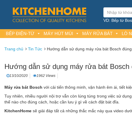
VD: Bếp từ Bosc
BẾP ĐIỆN-TỪ
MÁY HÚT MÙI
MÁY RỬA BÁT
LÒ 
Trang chủ
Tin Tức
Hướng dẫn sử dụng máy rửa bát Bosch đúng
Hướng dẫn sử dụng máy rửa bát Bosch 
13/10/2020
1962 Views
Máy rửa bát Bosch
với cải tiến thông minh, vận hành êm ái, tiết ki
Tuy nhiên, nhiều người nội trợ vẫn còn lúng túng trong việc sử dụn
thế nào cho đúng cách, hoặc cần lưu ý gì về cách đặt bát đĩa.
KitchenHome
sẽ giải đáp tất cả những thắc mắc này qua video dướ
Trình