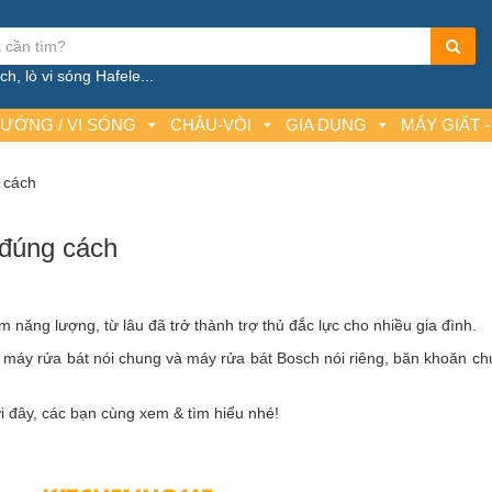
h, lò vi sóng Hafele...
NƯỚNG / VI SÓNG
CHẬU-VÒI
GIA DỤNG
MÁY GIẶT -
 cách
đúng cách
ệm năng lượng, từ lâu đã trở thành trợ thủ đắc lực cho nhiều gia đình.
g
máy rửa bát
nói chung và
máy rửa bát Bosch
nói riêng, băn khoăn ch
i đây, các bạn cùng xem & tìm hiểu nhé!