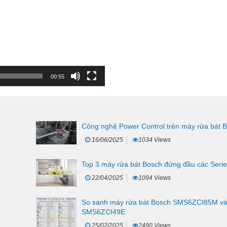
00:55
Công nghệ Power Control trên máy rửa bát 
16/06/2025
1034 Views
Top 3 máy rửa bát Bosch đứng đầu các Serie
22/04/2025
1094 Views
So sánh máy rửa bát Bosch SMS6ZCI85M v
SMS6ZCI49E
25/02/2025
2490 Views