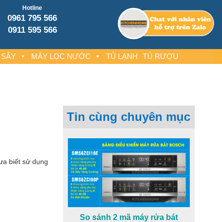
Hotline
0961 795 566
0911 595 566
 SẤY
MÁY LỌC NƯỚC
TỦ LẠNH
TỦ RƯỢU
Tin cùng chuyên mục
ưa biết sử dụng
So sánh 2 mã máy rửa bát