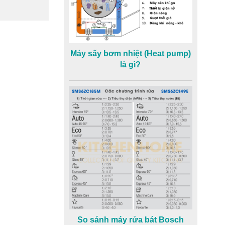
Máy sấy bơm nhiệt (Heat pump)
là gì?
So sánh máy rửa bát Bosch