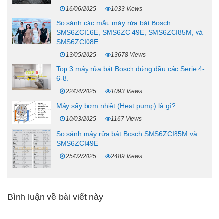
16/06/2025
1033 Views
So sánh các mẫu máy rửa bát Bosch
SMS6ZCI16E, SMS6ZCI49E, SMS6ZCI85M, và
SMS6ZCI08E
13/05/2025
13678 Views
Top 3 máy rửa bát Bosch đứng đầu các Serie 4-
6-8.
22/04/2025
1093 Views
Máy sấy bơm nhiệt (Heat pump) là gì?
10/03/2025
1167 Views
So sánh máy rửa bát Bosch SMS6ZCI85M và
SMS6ZCI49E
25/02/2025
2489 Views
Bình luận về bài viết này