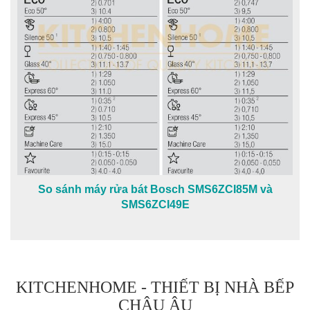
So sánh máy rửa bát Bosch SMS6ZCI85M và
SMS6ZCI49E
KITCHENHOME - THIẾT BỊ NHÀ BẾP
CHÂU ÂU