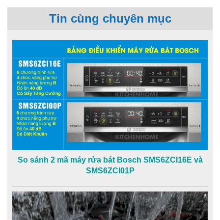
Tin cùng chuyên mục
So sánh 2 mã máy rửa bát Bosch SMS6ZCI16E và
SMS6ZCI01P