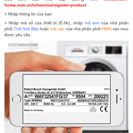
home.com.vn/vi/service/register-product
+ Nhập thông tin của bạn
+ Nhập mã số của thiết bị (E-Nr), nhập
mã tem
của nhà phân
phối
Thế Giới Bếp
hoặc
mã cào
của nhà phân phối
HMH
vào mục
được yêu cầu.