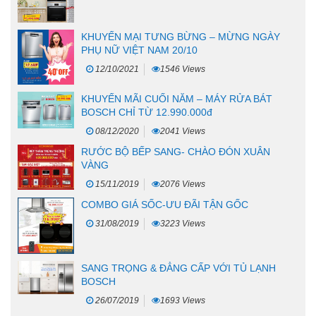
KHUYẾN MẠI TƯNG BỪNG – MỪNG NGÀY
PHỤ NỮ VIỆT NAM 20/10
12/10/2021
1546 Views
KHUYẾN MÃI CUỐI NĂM – MÁY RỬA BÁT
BOSCH CHỈ TỪ 12.990.000đ
08/12/2020
2041 Views
RƯỚC BỘ BẾP SANG- CHÀO ĐÓN XUÂN
VÀNG
15/11/2019
2076 Views
COMBO GIÁ SỐC-ƯU ĐÃI TẬN GỐC
31/08/2019
3223 Views
SANG TRỌNG & ĐẲNG CẤP VỚI TỦ LẠNH
BOSCH
26/07/2019
1693 Views