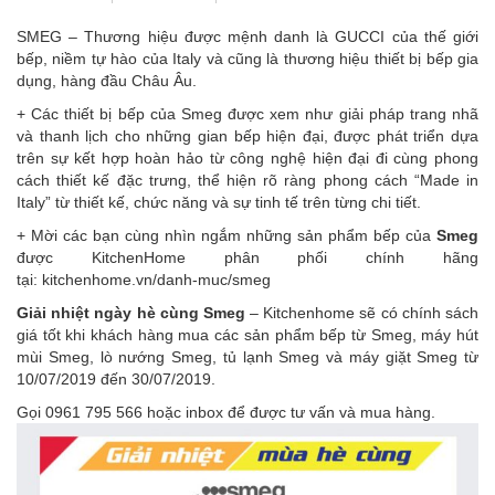
SMEG – Thương hiệu được mệnh danh là GUCCI của thế giới
bếp, niềm tự hào của Italy và cũng là thương hiệu thiết bị bếp gia
dụng, hàng đầu Châu Âu.
+ Các thiết bị bếp của Smeg được xem như giải pháp trang nhã
và thanh lịch cho những gian bếp hiện đại, được phát triển dựa
trên sự kết hợp hoàn hảo từ công nghệ hiện đại đi cùng phong
cách thiết kế đặc trưng, thể hiện rõ ràng phong cách “Made in
Italy” từ thiết kế, chức năng và sự tinh tế trên từng chi tiết.
+ Mời các bạn cùn
g nhìn ngắm những sản phẩm bếp của
Smeg
được KitchenHome phân phối chính hãng
tại:
kitchenhome.vn/danh-muc/smeg
Giải nhiệt ngày hè cùng Smeg
– Kitchenhome sẽ có chính sách
giá tốt khi khách hàng mua các sản phẩm
bếp từ Smeg
,
máy hút
mùi Smeg
,
lò nướng Smeg
,
tủ lạnh Smeg
và
máy giặt Smeg
từ
10/07/2019 đến 30/07/2019.
Gọi 0961 795 566 hoặc inbox để được tư vấn và mua hàng.