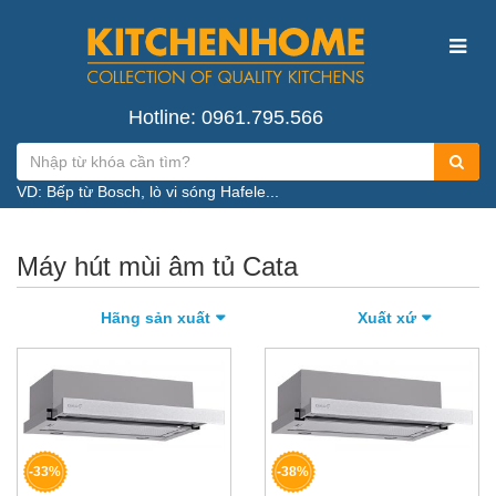
Hotline: 0961.795.566
VD: Bếp từ Bosch, lò vi sóng Hafele...
Máy hút mùi âm tủ Cata
Hãng sản xuất
Xuất xứ
-33%
-38%