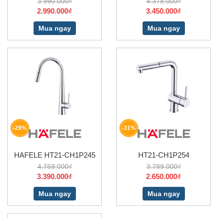
3.990.000₫
4.378.000₫
2.990.000₫
3.450.000₫
Mua ngay
Mua ngay
-29%
-31%
HAFELE HT21-CH1P245
HT21-CH1P254
4.769.000₫
3.789.000₫
3.390.000₫
2.650.000₫
Mua ngay
Mua ngay