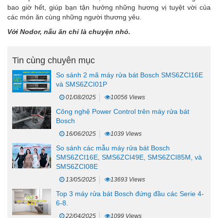
bao giờ hết, giúp bạn tận hưởng những hương vị tuyệt vời của
các món ăn cùng những người thương yêu.
Với Nodor, nấu ăn chỉ là chuyện nhỏ.
Tin cùng chuyên mục
So sánh 2 mã máy rửa bát Bosch SMS6ZCI16E
và SMS6ZCI01P
01/08/2025
10056 Views
Công nghệ Power Control trên máy rửa bát
Bosch
16/06/2025
1039 Views
So sánh các mẫu máy rửa bát Bosch
SMS6ZCI16E, SMS6ZCI49E, SMS6ZCI85M, và
SMS6ZCI08E
13/05/2025
13693 Views
Top 3 máy rửa bát Bosch đứng đầu các Serie 4-
6-8.
22/04/2025
1099 Views