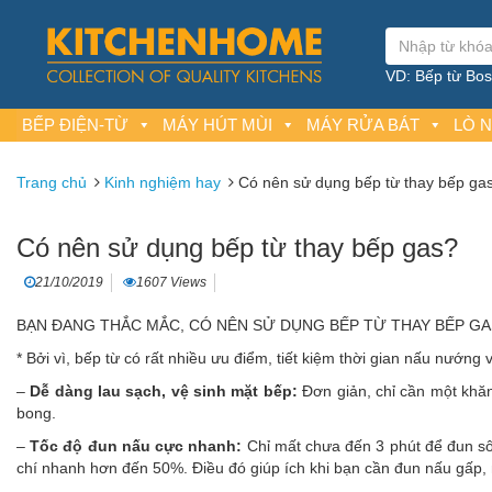
VD: Bếp từ Bosc
BẾP ĐIỆN-TỪ
MÁY HÚT MÙI
MÁY RỬA BÁT
LÒ 
Trang chủ
Kinh nghiệm hay
Có nên sử dụng bếp từ thay bếp ga
Có nên sử dụng bếp từ thay bếp gas?
21/10/2019
1607 Views
BẠN ĐANG THẮC MẮC, CÓ NÊN SỬ DỤNG BẾP TỪ THAY BẾP GAS? 
* Bởi vì, bếp từ có rất nhiều ưu điểm, tiết kiệm thời gian nấu nướng
–
Dễ dàng lau sạch, vệ sinh mặt bếp:
Đơn giản, chỉ cần một khăn
bong.
–
Tốc độ đun nấu cực nhanh:
Chỉ mất chưa đến 3 phút để đun sôi
chí nhanh hơn đến 50%. Điều đó giúp ích khi bạn cần đun nấu gấp