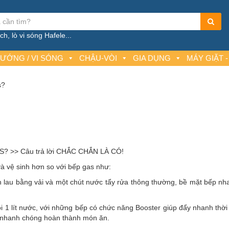
h, lò vi sóng Hafele...
NƯỚNG / VI SÓNG
CHẬU-VÒI
GIA DỤNG
MÁY GIẶT -
s?
>> Câu trả lời CHẮC CHẮN LÀ CÓ!
 và vệ sinh hơn so với bếp gas như:
 lau bằng vải và một chút nước tẩy rửa thông thường, bề mặt bếp n
 1 lít nước, với những bếp có chức năng Booster giúp đẩy nhanh thời
, nhanh chóng hoàn thành món ăn.