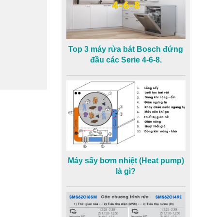
Top 3 máy rửa bát Bosch đứng
đầu các Serie 4-6-8.
Máy sấy bơm nhiệt (Heat pump)
là gì?