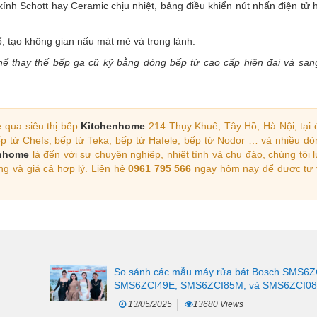
kính Schott hay Ceramic chịu nhiệt, bảng điều khiển nút nhấn điện tử
ổ, tạo không gian nấu mát mẻ và trong lành.
ể thay thế bếp ga cũ kỹ bằng dòng bếp từ cao cấp hiện đại và sang
é qua siêu thị bếp
Kitchenhome
214 Thụy Khuê, Tây Hồ, Hà Nội, tại 
p từ Chefs, bếp từ Teka, bếp từ Hafele, bếp từ Nodor … và nhiều d
nhome
là đến với sự chuyên nghiệp, nhiệt tình và chu đáo, chúng tôi
ng và giá cả hợp lý. Liên hệ
0961 795 566
ngay hôm nay để được tư 
So sánh các mẫu máy rửa bát Bosch SMS6Z
SMS6ZCI49E, SMS6ZCI85M, và SMS6ZCI0
13/05/2025
13680 Views