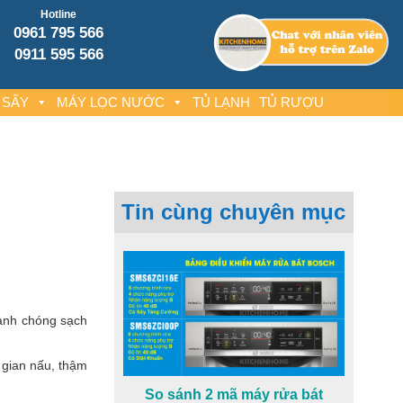
Hotline
0961 795 566
0911 595 566
 SẤY
MÁY LỌC NƯỚC
TỦ LẠNH
TỦ RƯỢU
Tin cùng chuyên mục
hanh chóng sạch
 gian nấu, thậm
So sánh 2 mã máy rửa bát