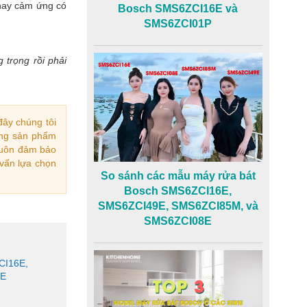
 hay cảm ứng có
Bosch SMS6ZCI16E và
SMS6ZCI01P
 trọng rồi phải
đây chúng tôi
òng sản phẩm
 luôn đảm bảo
vấn lựa chọn
So sánh các mẫu máy rửa bát
Bosch SMS6ZCI16E,
SMS6ZCI49E, SMS6ZCI85M, và
SMS6ZCI08E
CI16E,
8E