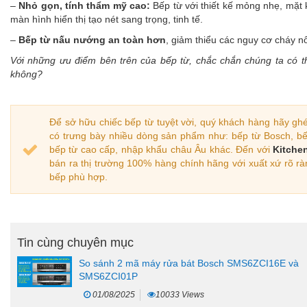
–
Nhỏ gọn, tính thẩm mỹ cao:
Bếp từ với thiết kế mỏng nhẹ, mặt 
màn hình hiển thị tạo nét sang trọng, tinh tế.
–
Bếp từ nấu nướng an toàn hơn
, giảm thiểu các nguy cơ cháy n
Với những ưu điểm bên trên của bếp từ, chắc chắn chúng ta có th
không?
Để sở hữu chiếc bếp từ tuyệt vời, quý khách hàng hãy gh
có trưng bày nhiều dòng sản phẩm như: bếp từ Bosch, bế
bếp từ cao cấp, nhập khẩu châu Âu khác. Đến với
Kitche
bán ra thị trường 100% hàng chính hãng với xuất xứ rõ rà
bếp phù hợp.
Tin cùng chuyên mục
So sánh 2 mã máy rửa bát Bosch SMS6ZCI16E và
SMS6ZCI01P
01/08/2025
10033 Views