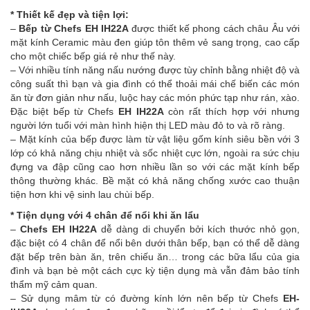
* Thiết kế đẹp và tiện lợi:
–
Bếp từ Chefs
EH IH22A
được thiết kế phong cách châu Âu với
mặt kính Ceramic màu đen giúp tôn thêm vẻ sang trọng, cao cấp
cho một chiếc bếp giá rẻ như thế này.
– Với nhiều tính năng nấu nướng được tùy chỉnh bằng nhiệt độ và
công suất thì bạn và gia đình có thể thoải mái chế biến các món
ăn từ đơn giản như nấu, luộc hay các món phức tạp như rán, xào.
Đặc biệt
bếp từ Chefs
EH IH22A
còn rất thích hợp với nhưng
người lớn tuổi với màn hình hiện thị LED màu đỏ to và rõ ràng.
– Mặt kính của bếp được làm từ vật liệu gốm kính siêu bền với 3
lớp có khả năng chịu nhiệt và sốc nhiệt cực lớn, ngoài ra sức chịu
đựng va đập cũng cao hơn nhiều lần so với các mặt kính bếp
thông thường khác. Bề mặt có khả năng chống xước cao thuận
tiện hơn khi vệ sinh lau chùi bếp.
* Tiện dụng với 4 chân để nổi khi ăn lẩu
–
Chefs EH IH22A
dễ dàng di chuyển bởi kích thước nhỏ gọn,
đặc biệt có 4 chân để nổi bên dưới thân bếp, bạn có thể dễ dàng
đặt bếp trên bàn ăn, trên chiếu ăn… trong các bữa lẩu của gia
đình và bạn bè một cách cực kỳ tiện dụng mà vẫn đảm bảo tính
thẩm mỹ cảm quan.
– Sử dụng mâm từ có đường kính lớn nên
bếp từ Chefs
EH-