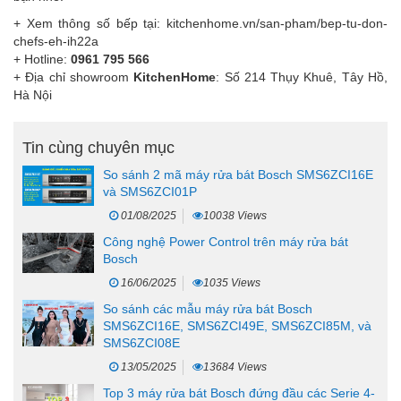
+ Xem thông số bếp tại:
kitchenhome.vn/san-pham/bep-tu-don-
chefs-eh-ih22a
+ Hotline:
0961 795 566
+ Địa chỉ showroom
KitchenHome
: Số 214 Thụy Khuê, Tây Hồ,
Hà Nội
Tin cùng chuyên mục
So sánh 2 mã máy rửa bát Bosch SMS6ZCI16E
và SMS6ZCI01P
01/08/2025
10038 Views
Công nghệ Power Control trên máy rửa bát
Bosch
16/06/2025
1035 Views
So sánh các mẫu máy rửa bát Bosch
SMS6ZCI16E, SMS6ZCI49E, SMS6ZCI85M, và
SMS6ZCI08E
13/05/2025
13684 Views
Top 3 máy rửa bát Bosch đứng đầu các Serie 4-