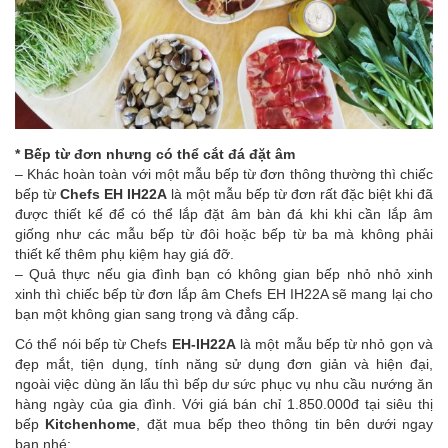
* Bếp từ đơn nhưng có thể cắt đá đặt âm
– Khác hoàn toàn với một mẫu bếp từ đơn thông thường thì chiếc
bếp từ
Chefs EH IH22A
là một mẫu bếp từ đơn rất đặc biệt khi đã
được thiết kế để có thể lắp đặt âm bàn đá khi khi cần lắp âm
giống như các mẫu bếp từ đôi hoặc bếp từ ba mà không phải
thiết kế thêm phụ kiệm hay giá đỡ.
– Quả thực nếu gia đình bạn có không gian bếp nhỏ nhỏ xinh
xinh thì chiếc bếp từ đơn lắp âm
Chefs EH IH22A
sẽ mang lại cho
bạn một không gian sang trọng và đẳng cấp.
Có thể nói bếp từ Chefs
EH-IH22A
là một mẫu bếp từ nhỏ gọn và
đẹp mắt, tiện dụng, tính năng sử dụng đơn giản và hiện đại,
ngoài việc dùng ăn lẩu thì bếp dư sức phục vụ nhu cầu nướng ăn
hàng ngày của gia đình. Với giá bán chỉ 1.850.000đ tại siêu thị
bếp
Kitchenhome
, đặt mua bếp theo thông tin bên dưới ngay
bạn nhé: