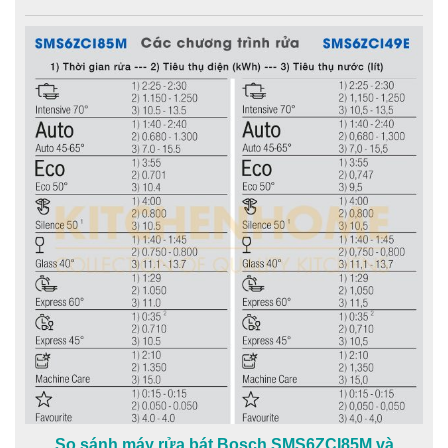
So sánh máy rửa bát Bosch SMS6ZCI85M và