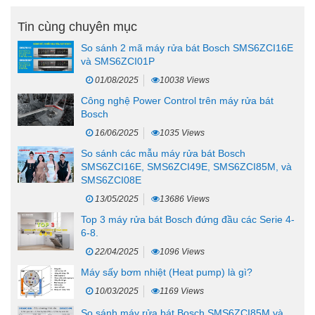
Tin cùng chuyên mục
So sánh 2 mã máy rửa bát Bosch SMS6ZCI16E
và SMS6ZCI01P
01/08/2025
10038 Views
Công nghệ Power Control trên máy rửa bát
Bosch
16/06/2025
1035 Views
So sánh các mẫu máy rửa bát Bosch
SMS6ZCI16E, SMS6ZCI49E, SMS6ZCI85M, và
SMS6ZCI08E
13/05/2025
13686 Views
Top 3 máy rửa bát Bosch đứng đầu các Serie 4-
6-8.
22/04/2025
1096 Views
Máy sấy bơm nhiệt (Heat pump) là gì?
10/03/2025
1169 Views
So sánh máy rửa bát Bosch SMS6ZCI85M và