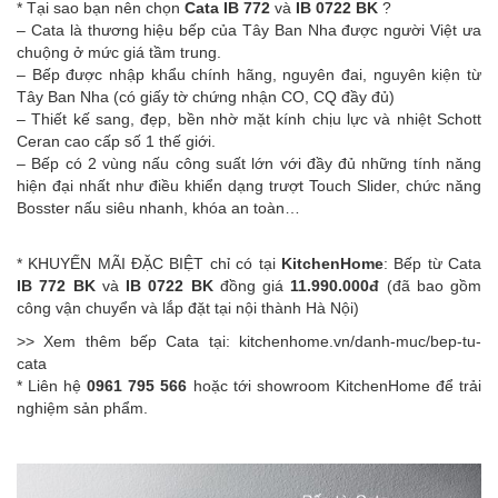
* Tại sao bạn nên chọn
Cata IB 772
và
IB 0722 BK
?
– Cata là thương hiệu bếp của Tây Ban Nha được người Việt ưa
chuộng ở mức giá tầm trung.
– Bếp được nhập khẩu chính hãng, nguyên đai, nguyên kiện từ
Tây Ban Nha (có giấy tờ chứng nhận CO, CQ đầy đủ)
– Thiết kế sang, đẹp, bền nhờ mặt kính chịu lực và nhiệt Schott
Ceran cao cấp số 1 thế giới.
– Bếp có 2 vùng nấu công suất lớn với đầy đủ những tính năng
hiện đại nhất như điều khiển dạng trượt Touch Slider, chức năng
Bosster nấu siêu nhanh, khóa an toàn…
* KHUYẾN MÃI ĐẶC BIỆT chỉ có tại
KitchenHome
: Bếp từ Cata
IB 772 BK
và
IB 0722 BK
đồng giá
11.990.000đ
(đã bao gồm
công vận chuyển và lắp đặt tại nội thành Hà Nội)
>> Xem thêm bếp Cata tại:
kitchenhome.vn/danh-muc/bep-tu-
cata
* Liên hệ
0961 795 566
hoặc tới showroom KitchenHome để trải
nghiệm sản phẩm.