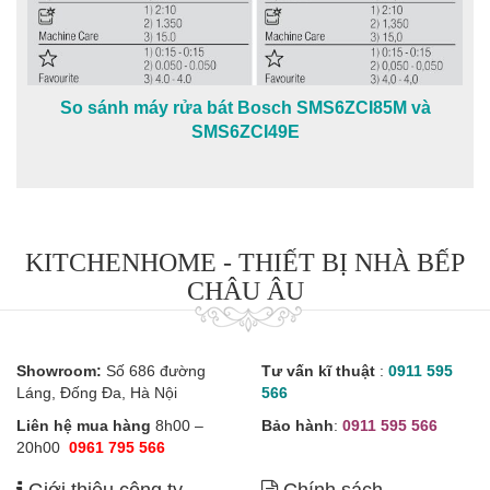
So sánh máy rửa bát Bosch SMS6ZCI85M và
SMS6ZCI49E
KITCHENHOME - THIẾT BỊ NHÀ BẾP
CHÂU ÂU
Showroom:
Số 686 đường
Tư vấn kĩ thuật
:
0911 595
Láng, Đống Đa, Hà Nội
566
Liên hệ mua hàng
8h00 –
Bảo hành
:
0911 595 566
20h00
0961 795 566
Giới thiệu công ty
Chính sách