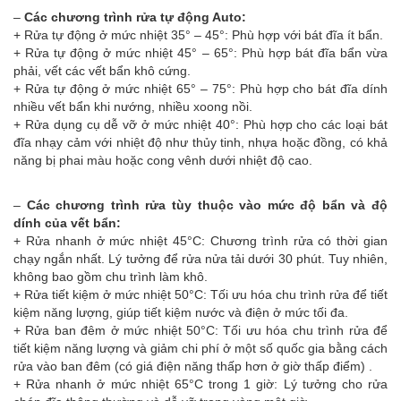
–
Các chương trình rửa tự động Auto:
+ Rửa tự động ở mức nhiệt 35° – 45°: Phù hợp với bát đĩa ít bẩn.
+ Rửa tự động ở mức nhiệt 45° – 65°: Phù hợp bát đĩa bẩn vừa
phải, vết các vết bẩn khô cứng.
+ Rửa tự động ở mức nhiệt 65° – 75°: Phù hợp cho bát đĩa dính
nhiều vết bẩn khi nướng, nhiều xoong nồi.
+ Rửa dụng cụ dễ vỡ ở mức nhiệt 40°: Phù hợp cho các loại bát
đĩa nhạy cảm với nhiệt độ như thủy tinh, nhựa hoặc đồng, có khả
năng bị phai màu hoặc cong vênh dưới nhiệt độ cao.
–
Các chương trình rửa tùy thuộc vào mức độ bẩn và độ
dính của vết bẩn:
+ Rửa nhanh ở mức nhiệt 45°C: Chương trình rửa có thời gian
chạy ngắn nhất. Lý tưởng để rửa nửa tải dưới 30 phút. Tuy nhiên,
không bao gồm chu trình làm khô.
+ Rửa tiết kiệm ở mức nhiệt 50°C: Tối ưu hóa chu trình rửa để tiết
kiệm năng lượng, giúp tiết kiệm nước và điện ở mức tối đa.
+ Rửa ban đêm ở mức nhiệt 50°C: Tối ưu hóa chu trình rửa để
tiết kiệm năng lượng và giảm chi phí ở một số quốc gia bằng cách
rửa vào ban đêm (có giá điện năng thấp hơn ở giờ thấp điểm) .
+ Rửa nhanh ở mức nhiệt 65°C trong 1 giờ: Lý tưởng cho rửa