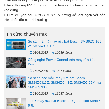
chén đĩa thông thường và dễ vỡ trong vòng một giờ.
+ Rửa thường 65°C: Lý tưởng để làm sạch chén đĩa có vết bẩn
khô cứng.
+ Rửa chuyên sâu 60°C / 70°C: Lý tưởng để làm sạch vết bẩn
trên chén đĩa sau khi nướng.
Tin cùng chuyên mục
So sánh 2 mã máy rửa bát Bosch SMS6ZCI16E
và SMS6ZCI01P
01/08/2025
10039 Views
Công nghệ Power Control trên máy rửa bát
Bosch
16/06/2025
1037 Views
So sánh các mẫu máy rửa bát Bosch
SMS6ZCI16E, SMS6ZCI49E, SMS6ZCI85M, và
SMS6ZCI08E
13/05/2025
13687 Views
Top 3 máy rửa bát Bosch đứng đầu các Serie 4-
6-8.