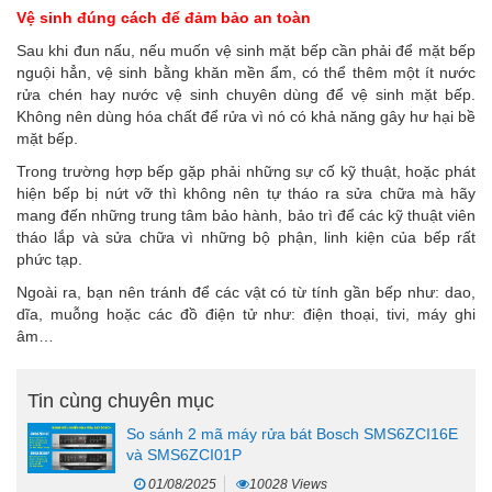
Vệ sinh đúng cách để đảm bảo an toàn
Sau khi đun nấu, nếu muốn vệ sinh mặt bếp cần phải để mặt bếp
nguội hẳn, vệ sinh bằng khăn mền ẩm, có thể thêm một ít nước
rửa chén hay nước vệ sinh chuyên dùng để vệ sinh mặt bếp.
Không nên dùng hóa chất để rửa vì nó có khả năng gây hư hại bề
mặt bếp.
Trong trường hợp bếp gặp phải những sự cố kỹ thuật, hoặc phát
hiện bếp bị nứt vỡ thì không nên tự tháo ra sửa chữa mà hãy
mang đến những trung tâm bảo hành, bảo trì để các kỹ thuật viên
tháo lắp và sửa chữa vì những bộ phận, linh kiện của bếp rất
phức tạp.
Ngoài ra, bạn nên tránh để các vật có từ tính gần bếp như: dao,
dĩa, muỗng hoặc các đồ điện tử như: điện thoại, tivi, máy ghi
âm…
Tin cùng chuyên mục
So sánh 2 mã máy rửa bát Bosch SMS6ZCI16E
và SMS6ZCI01P
01/08/2025
10028 Views