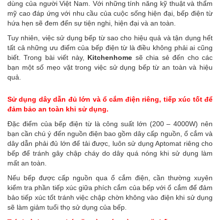
dùng của người Việt Nam. Với những tính năng kỹ thuật và thẩm
mỹ cao đáp ứng với nhu cầu của cuộc sống hiện đại, bếp điện từ
hứa hẹn sẽ đem đến sự tiện nghi, hiện đại và an toàn.
Tuy nhiên, việc sử dụng bếp từ sao cho hiệu quả và tận dụng hết
tất cả những ưu điểm của bếp điện từ là điều không phải ai cũng
biết. Trong bài viết này,
Kitchenhome
sẽ chia sẻ đến cho các
bạn một số mẹo vặt trong việc sử dụng bếp từ an toàn và hiệu
quả.
Sử dụng dây dẫn đủ lớn và ổ cắm điện riêng, tiếp xúc tốt để
đảm bảo an toàn khi sử dụng.
Đặc điểm của
bếp điện từ
là công suất lớn (200 – 4000W) nên
bạn cần chú ý đến nguồn điện bao gồm dây cấp nguồn, ổ cắm và
dây dẫn phải đủ lớn để tải được, luôn sử dụng Aptomat riêng cho
bếp để tránh gây chập cháy do dây quá nóng khi sử dụng làm
mất an toàn.
Nếu bếp được cấp nguồn qua ổ cắm điện, cần thường xuyên
kiểm tra phần tiếp xúc giữa phích cắm của bếp với ổ cắm để đảm
bảo tiếp xúc tốt tránh việc chập chờn không vào điện khi sử dụng
sẽ làm giảm tuổi thọ sử dụng của bếp.