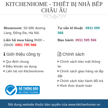
KITCHENHOME - THIẾT BỊ NHÀ BẾP
CHÂU ÂU
Showroom:
Số 686 đường
Tư vấn kĩ thuật
:
0911 595
Láng, Đống Đa, Hà Nội
566
Liên hệ mua hàng
8h00 –
Bảo hành
:
0911 595 566
20h00
0961 795 566
Giới thiệu công ty
Chính sách
Qui định chung
Chính sách bảo mật thông
Điều khoản sử dụng
tin
Liên hệ với Kitchenhome
Chính sách giao hàng và lắp
đặt
Chính sách bảo hành đổi trả
Hình thức thanh toán
Nội dung website thuộc bản quyền của www.kitchenhome.vn