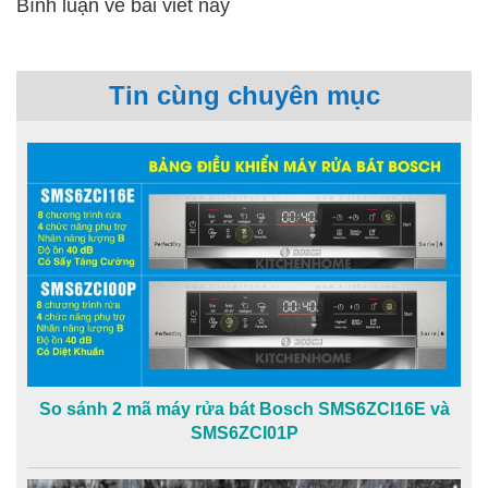
Bình luận về bài viết này
Tin cùng chuyên mục
So sánh 2 mã máy rửa bát Bosch SMS6ZCI16E và
SMS6ZCI01P