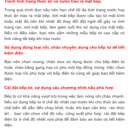
Tránh tình trạng thức ăn và nước trào ra mặt bếp.
Trong quá trình đun nấu nên hạn chế tối đa tình trạng nước hay
thức ăn trào ra mặt bếp, bởi mặt bếp được cấu tạo từ mặt kính
hoặc mặt đá nên khi nhiệt độ thay đổi đột ngột dễ gây ra tình
trạng rạn, nứt mặt bếp, làm giảm tuổi thọ sử dụng của mặt bếp.
Nếu có điều kiện, bạn nên sắm những mẫu
bếp từ cao cấp
có
tính năng tắt bếp khi trào nước.
Sử dụng đúng loại nồi, chảo chuyên dụng cho bếp từ để tiết
kiệm điện
Bạn nên chọn xoong, chảo inox sử dụng được cho bếp điện từ
hoặc chảo bằng gang hay có phủ một lớp đồng mỏng. Việc chọn
được loại nồi phù hợp với bếp điện từ cũng sẽ giúp bạn tiết kiệm
điện.
Cài đặt bếp từ, sử dụng các chương trình nấu phù hợp
Bếp từ có khả năng vượt trội trong việc làm nóng nồi chảo nhanh.
Nếu sử dụng bếp từ ở chế độ nhiệt cao trước khi cho thức ăn vào
chế biến dễ dẫn đến cháy khét, hoặc khi bạn cần kho, rán thức
ăn… bạn cần chọn chế độ nấu, công suất phù hợp, cài đặt bếp
điện từ ở chế độ nhiệt vừa phải để đảm bảo an toàn và tiết kiệm
điện.