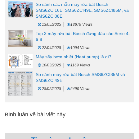
So sánh các mẫu máy rửa bát Bosch
SMS6ZCI16E, SMS6ZCI49E, SMS6ZCI85M, và
SMS6ZCI08E
13/05/2025
13679 Views
Top 3 máy rửa bát Bosch đứng đầu các Serie 4-
6-8.
22/04/2025
1094 Views
Máy sấy bơm nhiệt (Heat pump) là gì?
10/03/2025
1169 Views
So sánh máy rửa bát Bosch SMS6ZCI85M và
SMS6ZCI49E
25/02/2025
2490 Views
Bình luận về bài viết này