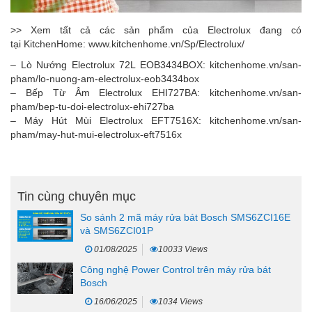
>> Xem tất cả các sản phẩm của Electrolux đang có
tại
KitchenHome
:
www.kitchenhome.vn/Sp/Electrolux/
– Lò Nướng Electrolux 72L EOB3434BOX:
kitchenhome.vn/san-
pham/lo-nuong-am-electrolux-eob3434box
– Bếp Từ Âm Electrolux EHI727BA:
kitchenhome.vn/san-
pham/bep-tu-doi-electrolux-ehi727ba
– Máy Hút Mùi Electrolux EFT7516X:
kitchenhome.vn/san-
pham/may-hut-mui-electrolux-eft7516x
Tin cùng chuyên mục
So sánh 2 mã máy rửa bát Bosch SMS6ZCI16E
và SMS6ZCI01P
01/08/2025
10033 Views
Công nghệ Power Control trên máy rửa bát
Bosch
16/06/2025
1034 Views