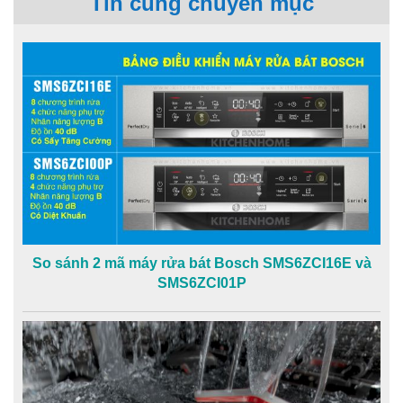
Tin cùng chuyên mục
So sánh 2 mã máy rửa bát Bosch SMS6ZCI16E và
SMS6ZCI01P