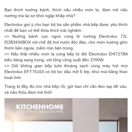
Bạn thích nướng bánh, thích nấu nhiều món lạ, đam mê nấu
nướng mà lại sợ khói ngập khắp nhà?
Electrolux
gợi ý cho bạn bộ ba sẩn phẩm nhà bếp được yêu thích
nhất để bạn có thể thỏa thích trải nghiệm:
=> Nướng bánh cực ngon cùng lò nướng
Electrolux 72L
EOB3434BOX
với chế độ hơi nước độc đáo, cho món nướng giòn
thơm bên ngoài, mềm mịn bên trong.
=> Nấu thật nhiều món lạ cùng bếp từ đôi
Electrolux EHI727BA
kiểu dáng sang trọng, với tổng công suất đến 3700W.
=> Giữ không gian bếp luôn thoáng sạch cùng máy hút mùi
Electrolux EFT7516X
có bộ lọc dầu mỡ 5 lớp, khử mùi bằng than
hoạt tính.
Trang bị đầy đủ cho nhà bếp rồi, giờ bạn chỉ cần đeo tạp dề vào,
và nấu thỏa đam mê thôi!