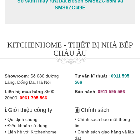
So sánh máy rửa bát Bosch SMS6ZCI85M và
SMS6ZCI49E
KITCHENHOME - THIẾT BỊ NHÀ BẾP
CHÂU ÂU
Showroom:
Số 686 đường
Tư vấn kĩ thuật
:
0911 595
Láng, Đống Đa, Hà Nội
566
Liên hệ mua hàng
8h00 –
Bảo hành
:
0911 595 566
20h00
0961 795 566
Giới thiệu công ty
Chính sách
Qui định chung
Chính sách bảo mật thông
Điều khoản sử dụng
tin
Liên hệ với Kitchenhome
Chính sách giao hàng và lắp
đặt