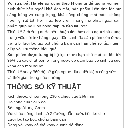
Vòi rửa bát Hafele
sử dụng thép không gỉ để tạo ra vòi nên
hình thức bên ngoài khá đẹp mắt, sản phẩm luôn ánh lên sự
sáng bóng và sang trọng, khả năng chống mài mòn, chống
hoen gỉ rất tốt. Hơn nữa lớp crom mỏng mạ phía ngoài sản
phẩm giúp nó luôn bóng đẹp và bền lâu hơn.
Thiết kế 2 đường nước nên thuận tiện hơn cho người sử dụng
trong việc nội trợ hàng ngày. Bên cạnh đó sản phẩm còn được
trang bị lưới lọc tạo bọt chống bám cặn hạn chế sự tắc ngẽn,
giúp vòi lưu thông hiệu quả.
Sản phẩm được trang bị bộ lọc nước hạn chế mùi clo lên tới
95% và các chất bẩn ở trong nước để đảm bảo vệ sinh và sức
khỏe cho mọi người.
Thiết kế xoay 360 độ sẽ giúp người dùng tiết kiệm công sức
và thời gian trong nấu nướng.
THÔNG SỐ KỸ THUẬT
Kích thước: chiều rộng 230 x chiều cao 265 mm
Độ cong của vòi 5 độ
Bên ngoài: mạ Crom
Vòi chậu nóng, lạnh có 2 đường dẫn nước tiện lợi cho
Lưới lọc tạo bọt, chống bám cặn
Dạng vòi xoay có thể xoay quanh dễ dàng