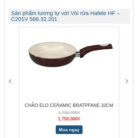
Sản phẩm tương tự với Vòi rửa Hafele HF –
C201V 566.32.201
CHẢO ELO CERAMIC BRATPFANE 32CM
CHẢ
1.750.000₫
1.750.000₫
Mua ngay