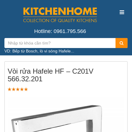
Hotline: 0961.795.566
VD: Bếp từ Bosch, lò vi sóng Hafele...
Vòi rửa Hafele HF – C201V
566.32.201