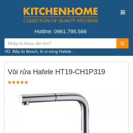
Hotline: 0961.795.566
VD: Bếp từ Bosch, lò vi sóng Hafele...
Vòi rửa Hafele HT19-CH1P319