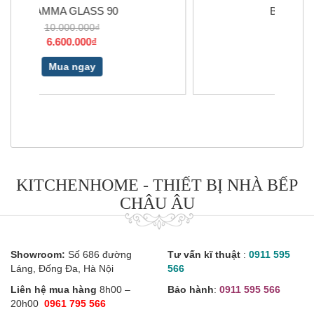
BLANCOZIA 8S
11.990.000₫
10.190.000₫
Mua ngay
KITCHENHOME - THIẾT BỊ NHÀ BẾP
CHÂU ÂU
Showroom:
Số 686 đường
Tư vấn kĩ thuật
:
0911 595
Láng, Đống Đa, Hà Nội
566
Liên hệ mua hàng
8h00 –
Bảo hành
:
0911 595 566
20h00
0961 795 566