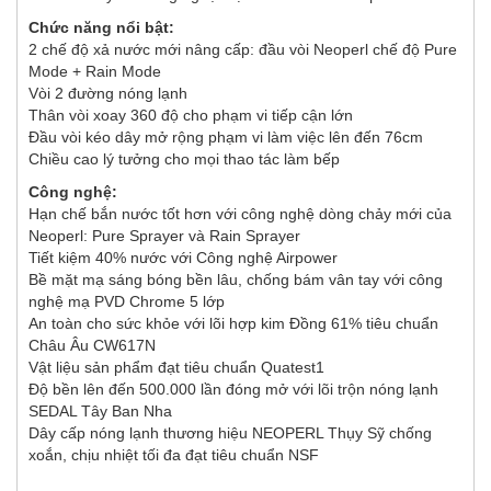
Chức năng nổi bật:
2 chế độ xả nước mới nâng cấp: đầu vòi Neoperl chế độ Pure
Mode + Rain Mode
Vòi 2 đường nóng lạnh
Thân vòi xoay 360 độ cho phạm vi tiếp cận lớn
Đầu vòi kéo dây mở rộng phạm vi làm việc lên đến 76cm
Chiều cao lý tưởng cho mọi thao tác làm bếp
Công nghệ:
Hạn chế bắn nước tốt hơn với công nghệ dòng chảy mới của
Neoperl: Pure Sprayer và Rain Sprayer
Tiết kiệm 40% nước với Công nghệ Airpower
Bề mặt mạ sáng bóng bền lâu, chống bám vân tay với công
nghệ mạ PVD Chrome 5 lớp
An toàn cho sức khỏe với lõi hợp kim Đồng 61% tiêu chuẩn
Châu Âu CW617N
Vật liệu sản phẩm đạt tiêu chuẩn Quatest1
Độ bền lên đến 500.000 lần đóng mở với lõi trộn nóng lạnh
SEDAL Tây Ban Nha
Dây cấp nóng lạnh thương hiệu NEOPERL Thụy Sỹ chống
xoắn, chịu nhiệt tối đa đạt tiêu chuẩn NSF