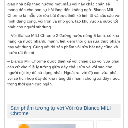
gian nhà bếp theo hướng mở, mẫu vòi này chắc chắn sẽ
mang đến cho bạn sự hài lòng đến không ngờ. Blanco Mili
Chorme là mẫu vòi rửa bát được thiết kế tinh tế và sắc sảo với
hình dáng cong, vòi tròn và nhỏ gọn, tạo khu vực xả nước tốt
nhất cho người sử dụng.
– Vòi Blanco MILI Chrome 2 đường nước nóng & lạnh, có khả
năng xả nước nhanh, mạnh, tiết kiệm thời gian rửa thực phẩm
hay vật dụng. Cùng với đó sản phẩm vòi rửa bát này cũng xả
nước rất êm ái.
– Blanco Mili Chorme được thiết kế với chiều cao vòi vừa phải
căn cứ vào tỉ lệ lý tưởng giữa đáy chậu rửa và vòi sao cho
người nội trợ dễ sử dụng nhất. Ngoài ra, với độ cao vừa phải,
vòi sẽ tích hợp đầy đủ khả năng để nhanh chóng xả đầy nước
trong thời gian cực ngắn.
Sản phẩm tương tự với Vòi rửa Blanco MILI
Chrome