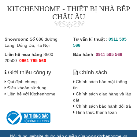
KITCHENHOME - THIẾT BỊ NHÀ BẾP
CHÂU ÂU
Showroom:
Số 686 đường
Tư vấn kĩ thuật
:
0911 595
Láng, Đống Đa, Hà Nội
566
Liên hệ mua hàng
8h00 –
Bảo hành
:
0911 595 566
20h00
0961 795 566
Giới thiệu công ty
Chính sách
Qui định chung
Chính sách bảo mật thông
Điều khoản sử dụng
tin
Liên hệ với Kitchenhome
Chính sách giao hàng và lắp
đặt
Chính sách bảo hành đổi trả
Hình thức thanh toán
Nội dung website thuộc bản quyền của www.kitchenhome.vn