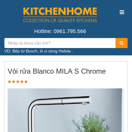
Hotline: 0961.795.566
VD: Bếp từ Bosch, lò vi sóng Hafele...
Vòi rửa Blanco MILA S Chrome