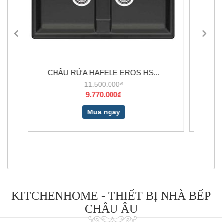
S HS...
BỘ NỒI ELO RUBIN 5...
4.850.000₫
3.690.000₫
Mua ngay
KITCHENHOME - THIẾT BỊ NHÀ BẾP
CHÂU ÂU