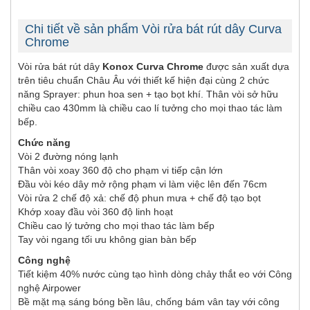
Chi tiết về sản phẩm Vòi rửa bát rút dây Curva
Chrome
Vòi rửa bát rút dây
Konox Curva Chrome
được sản xuất dựa
trên tiêu chuẩn Châu Âu với thiết kế hiện đại cùng 2 chức
năng Sprayer: phun hoa sen + tạo bọt khí. Thân vòi sở hữu
chiều cao 430mm là chiều cao lí tưởng cho mọi thao tác làm
bếp.
Chức năng
Vòi 2 đường nóng lạnh
Thân vòi xoay 360 độ cho phạm vi tiếp cận lớn
Đầu vòi kéo dây mở rộng phạm vi làm việc lên đến 76cm
Vòi rửa 2 chế độ xả: chế độ phun mưa + chế độ tạo bọt
Khớp xoay đầu vòi 360 độ linh hoạt
Chiều cao lý tưởng cho mọi thao tác làm bếp
Tay vòi ngang tối ưu không gian bàn bếp
Công nghệ
Tiết kiệm 40% nước cùng tạo hình dòng chảy thắt eo với Công
nghệ Airpower
Bề mặt mạ sáng bóng bền lâu, chống bám vân tay với công