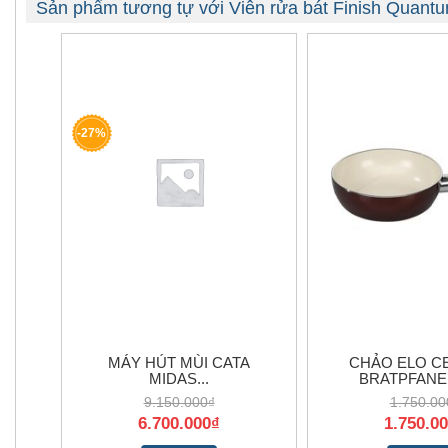
Sản phẩm tương tự với Viên rửa bát Finish Quantu
-27%
MÁY HÚT MÙI CATA
CHẢO ELO C
MIDAS...
BRATPFANE
9.150.000₫
1.750.00
6.700.000₫
1.750.0