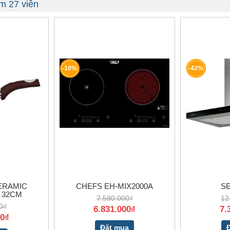
m 27 viên
-10%
-42%
ERAMIC
CHEFS EH-MIX2000A
SE
 32CM
7.590.000₫
12
0₫
6.831.000₫
7.
00₫
Đặt mua