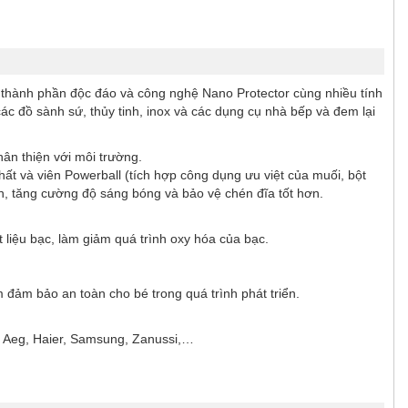
c thành phần độc đáo và công nghệ Nano Protector cùng nhiều tính
c đồ sành sứ, thủy tinh, inox và các dụng cụ nhà bếp và đem lại
ân thiện với môi trường.
ất và viên Powerball (tích hợp công dụng ưu việt của muối, bột
, tăng cường độ sáng bóng và bảo vệ chén đĩa tốt hơn.
 liệu bạc, làm giảm quá trình oxy hóa của bạc.
đảm bảo an toàn cho bé trong quá trình phát triển.
 Aeg, Haier, Samsung, Zanussi,…