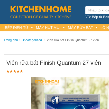
VD: Bếp từ Bosc
BẾP ĐIỆN-TỪ
MÁY HÚT MÙI
MÁY RỬA BÁT
LÒ 
Trang chủ
Uncategorized
Viên rửa bát Finish Quantum 27 viên
Viên rửa bát Finish Quantum 27 viên