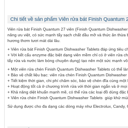
Chi tiết về sản phẩm Viên rửa bát Finish Quantum 
Viên rửa bát Finish Quantum 27 viên (Finish Quantum Dishwasher T
năng ưu việt, có sức mạnh tẩy sạch chất dầu mỡ và thức ăn thừa b
hương thơm tươi mát dài lâu.
+ Viên rửa bát Finish Quantum Dishwasher Tablets đáp ứng tiêu c
+ Với kết cấu enzyme đặc biệt dạng viên mềm chỉ có ở viên rửa ch
tẩy rửa và nước làm bóng chuyên dụng) tạo nên một sức mạnh vô 
+ Một viên rửa chén Finish Quantum Dishwasher Tablets có thể là
+ Bảo vệ chất liệu bạc: viên rửa chén Finish Quantum Dishwasher 
+ Tiết kiệm thời gian, chi phí chăm sóc, bảo vệ chén đĩa cùng một
+ Hoạt động tốt cả ở chương trình rửa với thời gian ngắn và ở mọi 
+ Khả năng diệt khuẩn mạnh mẽ, có thể rửa các loại đồ dùng đặc 
+ Viên rửa chén Finish Quantum Dishwasher Tablets giúp khử mùi 
Sử dụng được cho đa dạng các dòng máy như Electrolux, Candy, 