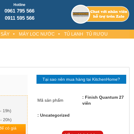
Hotline
0961 795 566
0911 595 566
 SẤY
MÁY LỌC NƯỚC
TỦ LẠNH
TỦ RƯỢU
Tại sao nên mua hàng tại KitchenHome?
Finish Quantum 27
Mã sản phẩm
viên
- 19h)
Uncategorized
 - 20h)
 để có giá