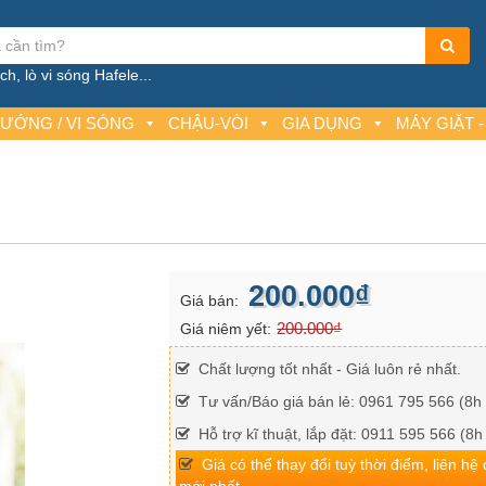
h, lò vi sóng Hafele...
NƯỚNG / VI SÓNG
CHẬU-VÒI
GIA DỤNG
MÁY GIẶT -
200.000₫
Giá bán:
200.000₫
Giá niêm yết:
Chất lượng tốt nhất - Giá luôn rẻ nhất.
Tư vấn/Báo giá bán lẻ: 0961 795 566 (8h 
Hỗ trợ kĩ thuật, lắp đặt: 0911 595 566 (8h
Giá có thể thay đổi tuỳ thời điểm, liên hệ