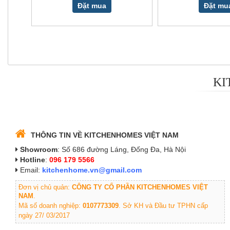
Đặt mua
Đặt mu
KI
THÔNG TIN VỀ KITCHENHOMES VIỆT NAM
Showroom
: Số 686 đường Láng, Đống Đa, Hà Nội
Hotline
:
096 179 5566
Email:
kitchenhome.vn@gmail.com
Đơn vị chủ quản:
CÔNG TY CỔ PHẦN KITCHENHOMES VIỆT
NAM
.
Mã số doanh nghiệp:
0107773309
. Sở KH và Đầu tư TPHN cấp
ngày 27/ 03/2017