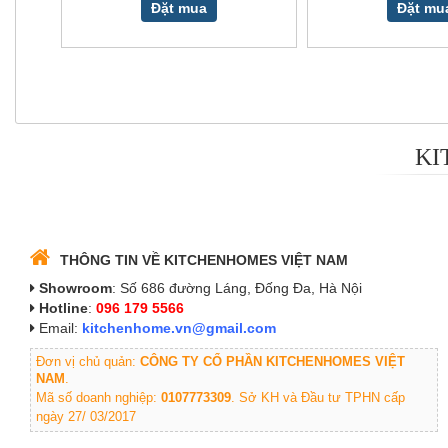
Đặt mua
Đặt mu
KI
THÔNG TIN VỀ KITCHENHOMES VIỆT NAM
Showroom
: Số 686 đường Láng, Đống Đa, Hà Nội
Hotline
:
096 179 5566
Email:
kitchenhome.vn@gmail.com
Đơn vị chủ quản:
CÔNG TY CỔ PHẦN KITCHENHOMES VIỆT
NAM
.
Mã số doanh nghiệp:
0107773309
. Sở KH và Đầu tư TPHN cấp
ngày 27/ 03/2017