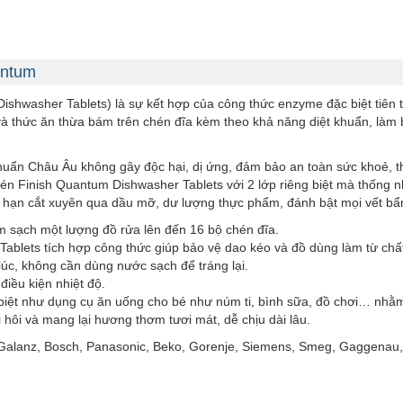
antum
ishwasher Tablets) là sự kết hợp của công thức enzyme đặc biệt tiên
à thức ăn thừa bám trên chén đĩa kèm theo khả năng diệt khuẩn, làm b
huẩn Châu Âu không gây độc hại, dị ứng, đảm bảo an toàn sức khoẻ, th
én Finish Quantum Dishwasher Tablets với 2 lớp riêng biệt mà thống nh
hạn cắt xuyên qua dầu mỡ, dư lượng thực phẩm, đánh bật mọi vết bẩn
m sạch một lượng đồ rửa lên đến 16 bộ chén đĩa.
Tablets tích hợp công thức giúp bảo vệ dao kéo và đồ dùng làm từ chất
 lúc, không cần dùng nước sạch để tráng lại.
điều kiện nhiệt độ.
biệt như dụng cụ ăn uống cho bé như núm ti, bình sữa, đồ chơi… nhằm 
hôi và mang lại hương thơm tươi mát, dễ chịu dài lâu.
Galanz, Bosch, Panasonic, Beko, Gorenje, Siemens, Smeg, Gaggenau,