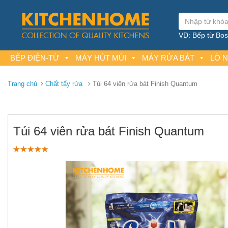
VD: Bếp từ Bosc
BẾP ĐIỆN-TỪ
MÁY HÚT MÙI
MÁY RỬA BÁT
LÒ 
Trang chủ
Chất tẩy rửa
Túi 64 viên rửa bát Finish Quantum
Túi 64 viên rửa bát Finish Quantum