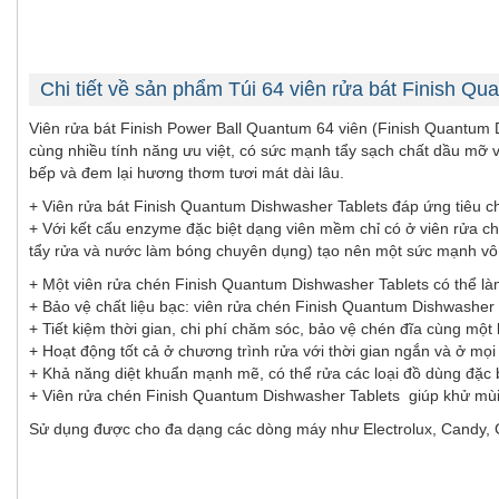
Chi tiết về sản phẩm Túi 64 viên rửa bát Finish Qu
Viên rửa bát Finish Power Ball Quantum 64 viên (Finish Quantum D
cùng nhiều tính năng ưu việt, có sức mạnh tẩy sạch chất dầu mỡ v
bếp và đem lại hương thơm tươi mát dài lâu.
+ Viên rửa bát Finish Quantum Dishwasher Tablets đáp ứng tiêu c
+ Với kết cấu enzyme đặc biệt dạng viên mềm chỉ có ở viên rửa ch
tẩy rửa và nước làm bóng chuyên dụng) tạo nên một sức mạnh vô 
+ Một viên rửa chén Finish Quantum Dishwasher Tablets có thể là
+ Bảo vệ chất liệu bạc: viên rửa chén Finish Quantum Dishwasher 
+ Tiết kiệm thời gian, chi phí chăm sóc, bảo vệ chén đĩa cùng một
+ Hoạt động tốt cả ở chương trình rửa với thời gian ngắn và ở mọi 
+ Khả năng diệt khuẩn mạnh mẽ, có thể rửa các loại đồ dùng đặc 
+ Viên rửa chén Finish Quantum Dishwasher Tablets giúp khử mùi 
Sử dụng được cho đa dạng các dòng máy như Electrolux, Candy, 