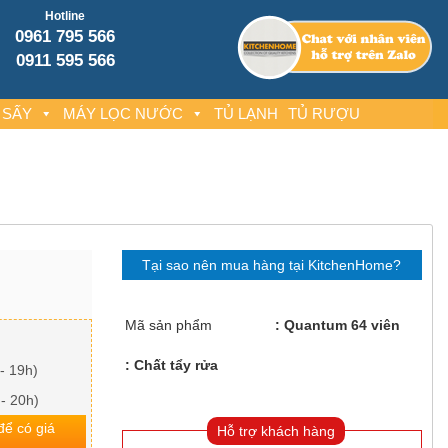
Hotline
0961 795 566
0911 595 566
 SẤY
MÁY LỌC NƯỚC
TỦ LẠNH
TỦ RƯỢU
Tại sao nên mua hàng tại KitchenHome?
Mã sản phẩm
Quantum 64 viên
Chất tẩy rửa
- 19h)
 - 20h)
 để có giá
Hỗ trợ khách hàng