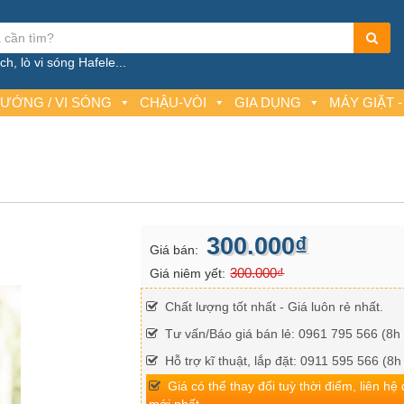
h, lò vi sóng Hafele...
NƯỚNG / VI SÓNG
CHẬU-VÒI
GIA DỤNG
MÁY GIẶT -
300.000₫
Giá bán:
300.000₫
Giá niêm yết:
Chất lượng tốt nhất - Giá luôn rẻ nhất.
Tư vấn/Báo giá bán lẻ: 0961 795 566 (8h 
Hỗ trợ kĩ thuật, lắp đặt: 0911 595 566 (8h
Giá có thể thay đổi tuỳ thời điểm, liên hệ