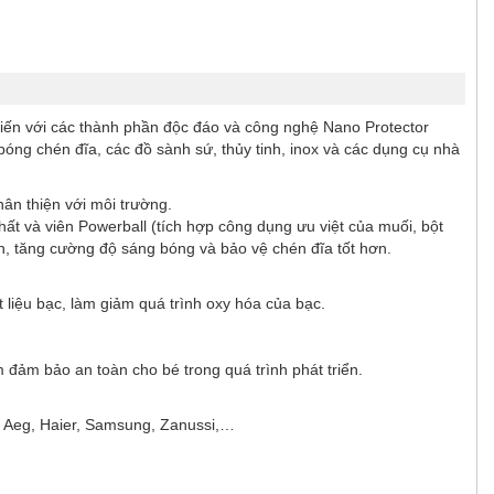
 tiến với các thành phần độc đáo và công nghệ Nano Protector
óng chén đĩa, các đồ sành sứ, thủy tinh, inox và các dụng cụ nhà
ân thiện với môi trường.
ất và viên Powerball (tích hợp công dụng ưu việt của muối, bột
, tăng cường độ sáng bóng và bảo vệ chén đĩa tốt hơn.
 liệu bạc, làm giảm quá trình oxy hóa của bạc.
đảm bảo an toàn cho bé trong quá trình phát triển.
 Aeg, Haier, Samsung, Zanussi,…