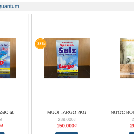
 Quantum
-38%
SIC 60
MUỐI LARGO 2KG
NƯỚC BÓN
₫
239.000₫
2
0₫
150.000₫
2