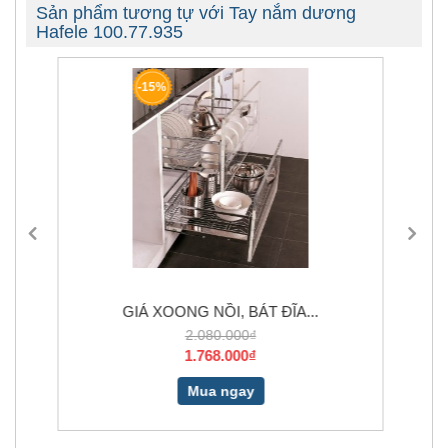
Sản phẩm tương tự với Tay nắm dương
Hafele 100.77.935
-16%
NỒI, BÁT ĐĨA...
BLANCOZIA 8S 565.76.950
080.000₫
11.990.000₫
768.000₫
10.190.000₫
ua ngay
Mua ngay