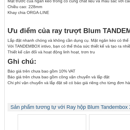
Mặt trước của ngăn kéo trong có cùng chất liệu và màu sắc với c
Chiều cao: 228mm
Khay chia ORGA-LINE
Ưu điểm của ray trượt Blum TANDEM
Lắp đặt nhanh chóng và không cần dụng cụ. Mặt ngăn kéo có thể đ
Với TANDEMBOX intivo, bạn có thể thỏa sức thiết kế và tạo ra nh
Thiết kế cân đối và hoạt động linh hoạt, trơn tru
Ghi chú:
Báo giá trên chưa bao gồm 10% VAT
Báo giá trên chưa bao gồm công vận chuyển và lắp đặt
Chi phí vận chuyển và lắp đặt sẽ có báo giá riêng cho từng đơn hà
Sản phẩm tương tự với Ray hộp Blum Tandembox 