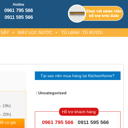
Hotline
0961 795 566
0911 595 566
 SẤY
MÁY LỌC NƯỚC
TỦ LẠNH
TỦ RƯỢU
Tại sao nên mua hàng tại KitchenHome?
Uncategorized
- 19h)
Hỗ trợ khách hàng
 - 20h)
0961 795 566
0911 595 566
 để có giá