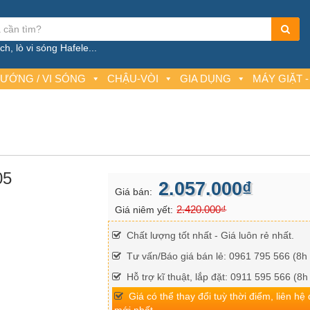
h, lò vi sóng Hafele...
NƯỚNG / VI SÓNG
CHẬU-VÒI
GIA DỤNG
MÁY GIẶT -
05
2.057.000₫
Giá bán:
2.420.000₫
Giá niêm yết:
Chất lượng tốt nhất - Giá luôn rẻ nhất.
Tư vấn/Báo giá bán lẻ: 0961 795 566 (8h 
Hỗ trợ kĩ thuật, lắp đặt: 0911 595 566 (8h
Giá có thể thay đổi tuỳ thời điểm, liên hệ