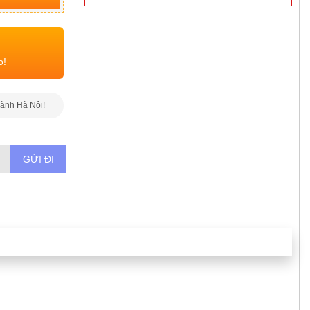
o!
hành Hà Nội!