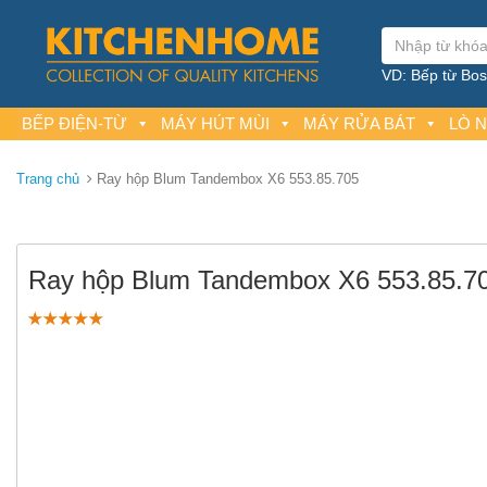
VD: Bếp từ Bosc
BẾP ĐIỆN-TỪ
MÁY HÚT MÙI
MÁY RỬA BÁT
LÒ 
Trang chủ
Ray hộp Blum Tandembox X6 553.85.705
Ray hộp Blum Tandembox X6 553.85.7