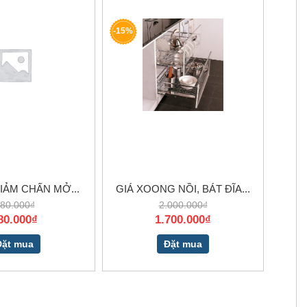
-15%
IẢM CHẤN MỞ...
GIÁ XOONG NỒI, BÁT ĐĨA...
80.000₫
2.000.000₫
80.000₫
1.700.000₫
Đặt mua
Đặt mua