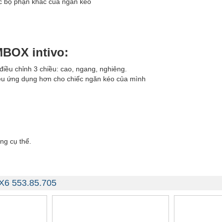
ác bộ phận khác của ngăn kéo
BOX intivo:
iều chỉnh 3 chiều: cao, ngang, nghiêng.
iều ứng dụng hơn cho chiếc ngăn kéo của mình
ng cụ thể.
X6 553.85.705