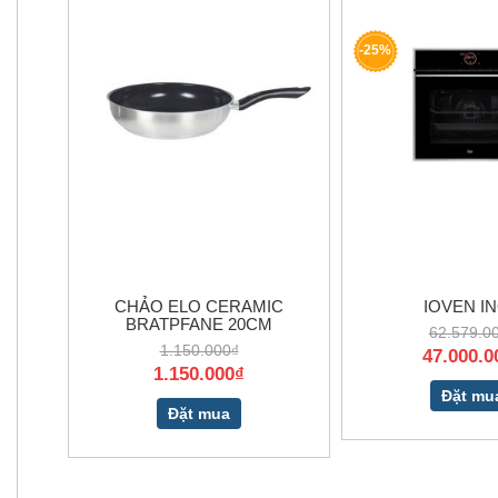
-25%
CHẢO ELO CERAMIC
IOVEN I
BRATPFANE 20CM
62.579.0
1.150.000₫
47.000.0
1.150.000₫
Đặt mu
Đặt mua