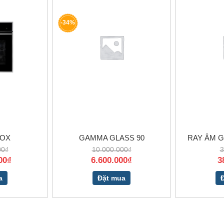
-34%
NOX
GAMMA GLASS 90
RAY ÂM G
00₫
10.000.000₫
3
00₫
6.600.000₫
3
a
Đặt mua