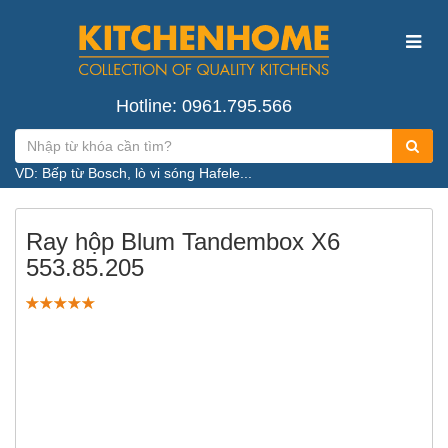
Hotline: 0961.795.566
VD: Bếp từ Bosch, lò vi sóng Hafele...
Ray hộp Blum Tandembox X6
553.85.205