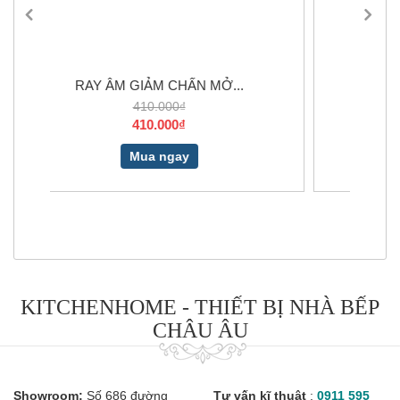
 MỞ...
PRAKTIKA DARLING ELO XS 3,2L
2.850.000₫
1.700.000₫
Mua ngay
KITCHENHOME - THIẾT BỊ NHÀ BẾP
CHÂU ÂU
Showroom:
Số 686 đường
Tư vấn kĩ thuật
:
0911 595