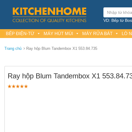
VD: Bếp từ Bosc
BẾP ĐIỆN-TỪ
MÁY HÚT MÙI
MÁY RỬA BÁT
LÒ 
Trang chủ
Ray hộp Blum Tandembox X1 553.84.735
Ray hộp Blum Tandembox X1 553.84.7