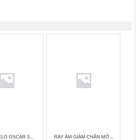
ELO OSCAR 3...
RAY ÂM GIẢM CHẤN MỞ...