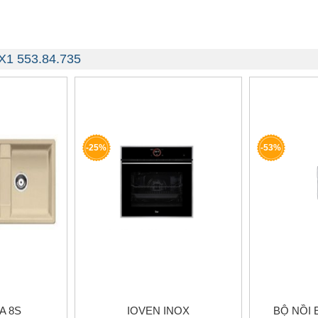
X1 553.84.735
-25%
-53%
A 8S
IOVEN INOX
BỘ NỒI 