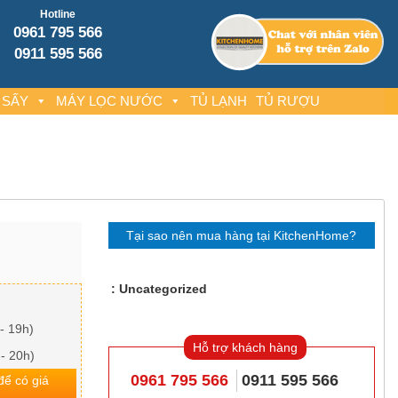
Hotline
0961 795 566
0911 595 566
 SẤY
MÁY LỌC NƯỚC
TỦ LẠNH
TỦ RƯỢU
Tại sao nên mua hàng tại KitchenHome?
Uncategorized
- 19h)
Hỗ trợ khách hàng
 - 20h)
0961 795 566
0911 595 566
 để có giá