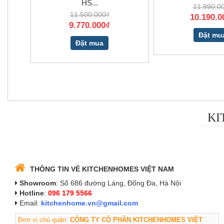
HS...
11.990.0
11.500.000₫
10.190.0
9.770.000₫
Đặt mu
Đặt mua
KI
THÔNG TIN VỀ KITCHENHOMES VIỆT NAM
Showroom
: Số 686 đường Láng, Đống Đa, Hà Nội
Hotline
:
096 179 5566
Email:
kitchenhome.vn@gmail.com
Đơn vị chủ quản:
CÔNG TY CỔ PHẦN KITCHENHOMES VIỆT