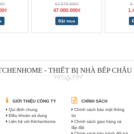
00₫
62.579.000₫
3.
00₫
47.000.000₫
1.
a
Đặt mua
TCHENHOME - THIẾT BỊ NHÀ BẾP CHÂU
GIỚI THIỆU CÔNG TY
CHÍNH SÁCH
Qui định chung
Chính sách bảo mật thông
Điều khoản sử dụng
tin
Liên hệ với Kitchenhome
Chính sách giao hàng và
lắp đặt
Chính sách bảo hành đổi trả