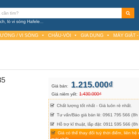
h, lò vi sóng Hafele...
NƯỚNG / VI SÓNG
CHẬU-VÒI
GIA DỤNG
MÁY GIẶT -
35
1.215.000₫
Giá bán:
1.430.000₫
Giá niêm yết:
Chất lượng tốt nhất - Giá luôn rẻ nhất.
Tư vấn/Báo giá bán lẻ: 0961 795 566 (8h 
Hỗ trợ kĩ thuật, lắp đặt: 0911 595 566 (8h
Giá có thể thay đổi tuỳ thời điểm, liên hệ