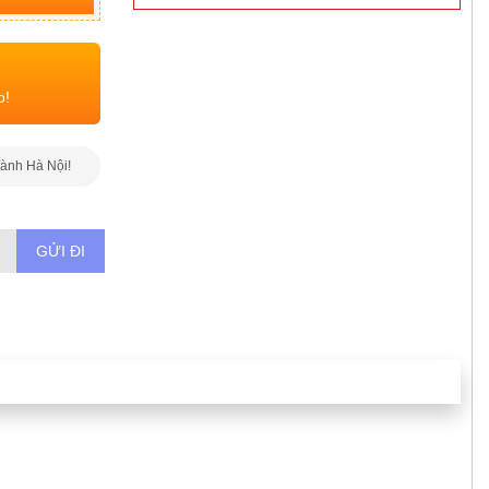
o!
hành Hà Nội!