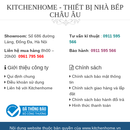
KITCHENHOME - THIẾT BỊ NHÀ BẾP
CHÂU ÂU
Showroom:
Số 686 đường
Tư vấn kĩ thuật
:
0911 595
Láng, Đống Đa, Hà Nội
566
Liên hệ mua hàng
8h00 –
Bảo hành
:
0911 595 566
20h00
0961 795 566
Giới thiệu công ty
Chính sách
Qui định chung
Chính sách bảo mật thông
Điều khoản sử dụng
tin
Liên hệ với Kitchenhome
Chính sách giao hàng và lắp
đặt
Chính sách bảo hành đổi trả
Hình thức thanh toán
Nội dung website thuộc bản quyền của www.kitchenhome.vn