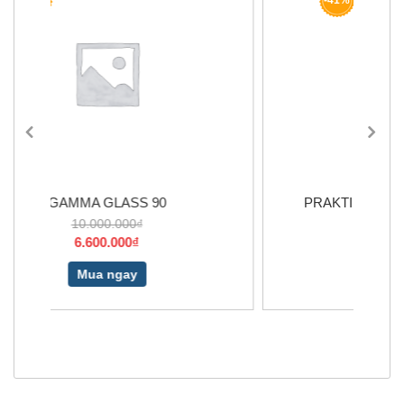
-41%
PRAKTIKA DARLING ELO XS 3,2L
2.850.000₫
1.700.000₫
Mua ngay