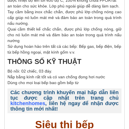
được nhiệt độ lên tới 400 độ C, 100% không chứa PFOA rất
an toàn cho sức khỏe. Lớp phủ ngoài giúp dễ dàng làm sạch.
Tay cầm bằng inox chắc chắn, được phủ lớp chống nóng cao
cấp giúp nó luôn mát mẻ và đảm bảo an toàn trong quá trình
nấu nướng.
Quai cầm thiết kế chắc chắn, được phủ lớp chống nóng, giữ
cho nó luôn mát mẻ và đảm bảo an toàn trong quá trình nấu
nướng
Sử dụng hoàn hảo trên tất cả các bếp: Bếp gas, bếp điện, bếp
từ.bếp hồng ngoại, mặt kính gốm v.v.
THÔNG SỐ KỸ THUẬT
Bộ nồi: 02 chiếc, 03 đáy.
Nắp bằng kính rất tốt và có van chống đọng hơi nước
Dùng cho mọi loại bếp bao gồm bếp từ
Các chương trình khuyến mại hấp dẫn liên
tục được cập nhật trên trang chủ
kitchenhomes
, liên hệ ngay để nhận được
thông tin mới nhất!
Siêu thị bếp