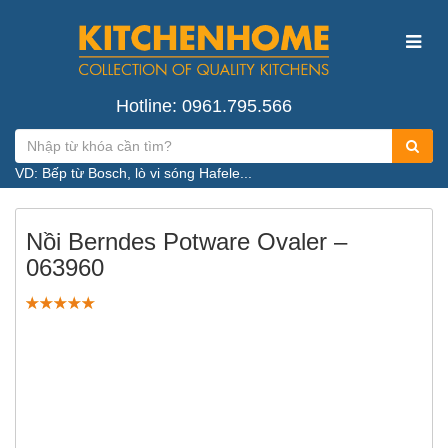
Hotline: 0961.795.566
VD: Bếp từ Bosch, lò vi sóng Hafele...
Nồi Berndes Potware Ovaler –
063960