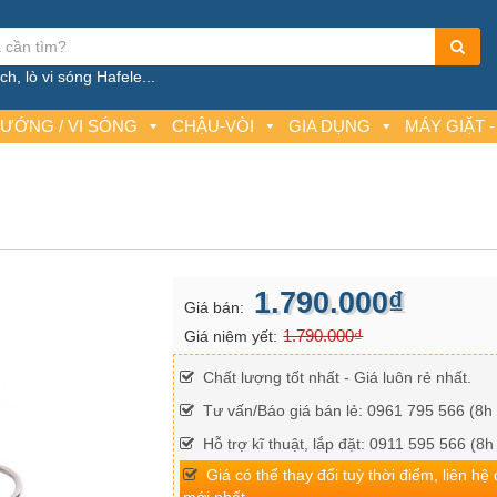
h, lò vi sóng Hafele...
NƯỚNG / VI SÓNG
CHẬU-VÒI
GIA DỤNG
MÁY GIẶT -
1.790.000₫
Giá bán:
1.790.000₫
Giá niêm yết:
Chất lượng tốt nhất - Giá luôn rẻ nhất.
Tư vấn/Báo giá bán lẻ: 0961 795 566 (8h 
Hỗ trợ kĩ thuật, lắp đặt: 0911 595 566 (8h
Giá có thể thay đổi tuỳ thời điểm, liên hệ