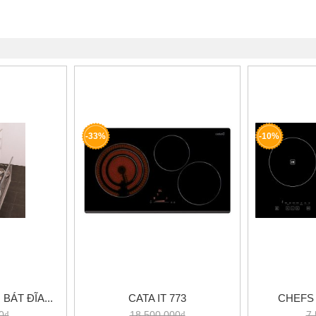
-33%
-10%
BÁT ĐĨA...
CATA IT 773
CHEFS 
0₫
18.500.000₫
7.