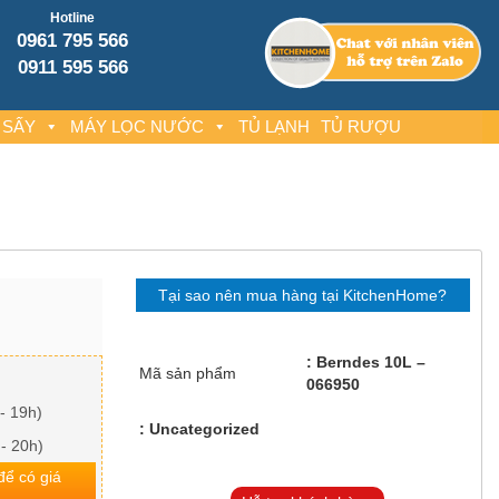
Hotline
0961 795 566
0911 595 566
 SẤY
MÁY LỌC NƯỚC
TỦ LẠNH
TỦ RƯỢU
Tại sao nên mua hàng tại KitchenHome?
Berndes 10L –
Mã sản phẩm
066950
- 19h)
Uncategorized
 - 20h)
 để có giá