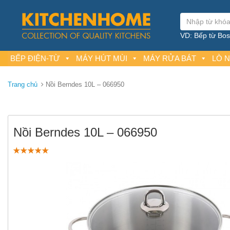
VD: Bếp từ Bosc
BẾP ĐIỆN-TỪ
MÁY HÚT MÙI
MÁY RỬA BÁT
LÒ 
Trang chủ
Nồi Berndes 10L – 066950
Nồi Berndes 10L – 066950