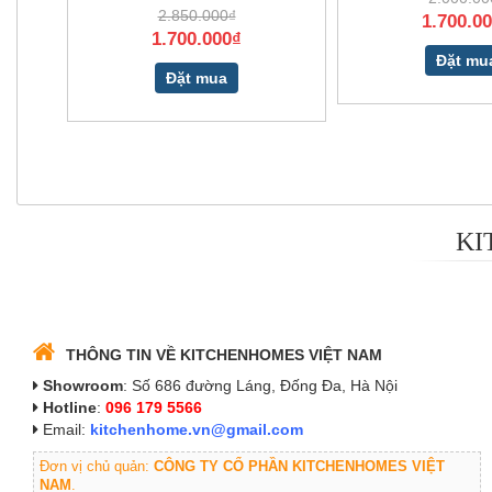
2.850.000₫
1.700.0
1.700.000₫
Đặt mu
Đặt mua
KI
THÔNG TIN VỀ KITCHENHOMES VIỆT NAM
Showroom
: Số 686 đường Láng, Đống Đa, Hà Nội
Hotline
:
096 179 5566
Email:
kitchenhome.vn@gmail.com
Đơn vị chủ quản:
CÔNG TY CỔ PHẦN KITCHENHOMES VIỆT
NAM
.