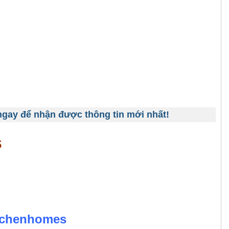
 ngay để nhận được thông tin mới nhất!
s
i
tchenhomes