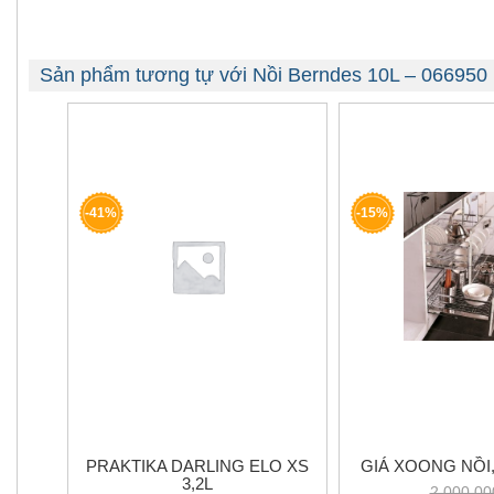
Sản phẩm tương tự với Nồi Berndes 10L – 066950
-41%
-15%
PRAKTIKA DARLING ELO XS
GIÁ XOONG NỒI, 
3,2L
2.000.00