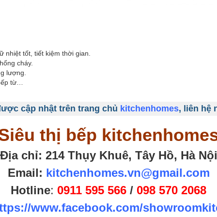
hiệt tốt, tiết kiệm thời gian.
chống cháy.
ng lượng.
 bếp từ…
được cập nhật trên trang chủ
kitchenhomes
, liên hệ
Siêu thị bếp kitchenhome
Địa chỉ: 214 Thụy Khuê, Tây Hồ, Hà Nộ
Email:
kitchenhomes.vn@gmail.com
Hotline
:
0911 595 566
/
098 570 2068
ttps://www.facebook.com/showroomki