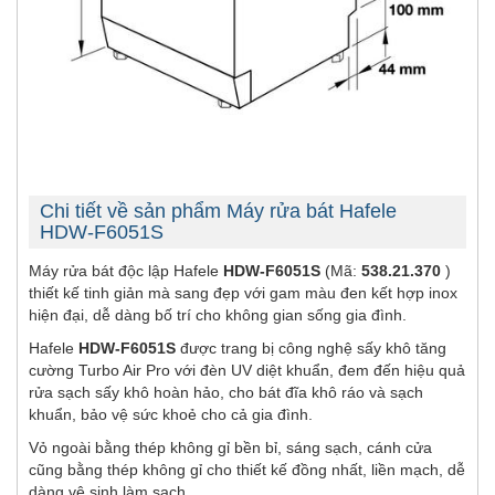
Chi tiết về sản phẩm Máy rửa bát Hafele
HDW-F6051S
Máy rửa bát độc lập Hafele
HDW-F6051S
(Mã:
538.21.370
)
thiết kế tinh giản mà sang đẹp với gam màu đen kết hợp inox
hiện đại, dễ dàng bố trí cho không gian sống gia đình.
Hafele
HDW-F6051S
được trang bị công nghệ sấy khô tăng
cường Turbo Air Pro với đèn UV diệt khuẩn, đem đến hiệu quả
rửa sạch sấy khô hoàn hảo, cho bát đĩa khô ráo và sạch
khuẩn, bảo vệ sức khoẻ cho cả gia đình.
Vỏ ngoài bằng thép không gỉ bền bỉ, sáng sạch, cánh cửa
cũng bằng thép không gỉ cho thiết kế đồng nhất, liền mạch, dễ
dàng vệ sinh làm sạch.