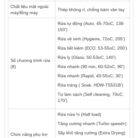
Chất liệu mặt ngoài
Thép không rỉ, chống bám vân tay
máy/lồng máy
Rửa tự động (Auto, 45-70oC, 138-
193’)
Rửa vệ sinh (Hygiene, 72oC, 205’)
Rửa tiết kiệm (ECO, 53-55oC, 200’)
Rửa ly (Glass, 50-53oC, 140’)
Số chương trình rửa
(8)
Rửa nhanh (90 min, 60-52oC, 90’)
Rửa nhanh (Rapid, 40-55oC, 30’)
Rửa tráng ( Soak, HDW-T5531B’)
Tự làm sạch (Self cleaning, 70oC,
170’)
Rửa nửa ½ (Half load)
Tăng cường nhanh (Turbo speed+)
Sấy khô tăng cường (Extra Drying)
Chức năng phụ trợ