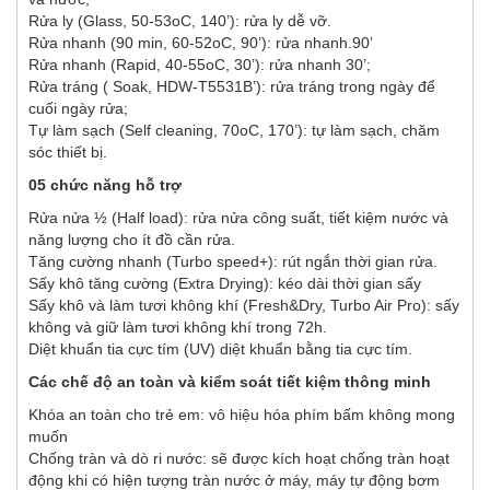
Rửa ly (Glass, 50-53oC, 140’): rửa ly dễ vỡ.
Rửa nhanh (90 min, 60-52oC, 90’): rửa nhanh.90’
Rửa nhanh (Rapid, 40-55oC, 30’): rửa nhanh 30’;
Rửa tráng ( Soak, HDW-T5531B’): rửa tráng trong ngày để
cuối ngày rửa;
Tự làm sạch (Self cleaning, 70oC, 170’): tự làm sạch, chăm
sóc thiết bị.
05 chức năng hỗ trợ
Rửa nửa ½ (Half load): rửa nửa công suất, tiết kiệm nước và
năng lượng cho ít đồ cần rửa.
Tăng cường nhanh (Turbo speed+): rút ngắn thời gian rửa.
Sấy khô tăng cường (Extra Drying): kéo dài thời gian sấy
Sấy khô và làm tươi không khí (Fresh&Dry, Turbo Air Pro): sấy
không và giữ làm tươi không khí trong 72h.
Diệt khuẩn tia cực tím (UV) diệt khuẩn bằng tia cực tím.
Các chế độ an toàn và kiểm soát tiết kiệm thông minh
Khóa an toàn cho trẻ em: vô hiệu hóa phím bấm không mong
muốn
Chống tràn và dò ri nước: sẽ được kích hoạt chống tràn hoạt
động khi có hiện tượng tràn nước ở máy, máy tự động bơm