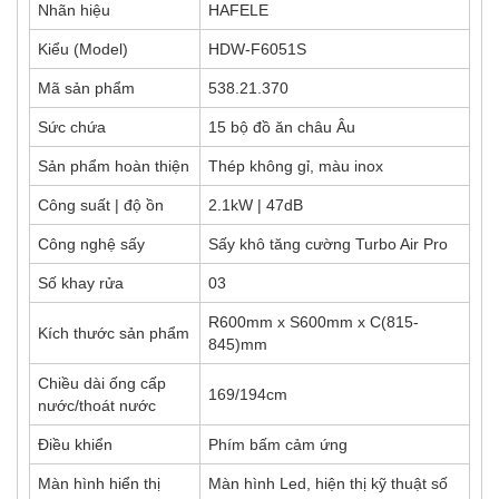
Nhãn hiệu
HAFELE
Kiểu (Model)
HDW-F6051S
Mã sản phẩm
538.21.370
Sức chứa
15 bộ đồ ăn châu Âu
Sản phẩm hoàn thiện
Thép không gỉ, màu inox
Công suất | độ ồn
2.1kW | 47dB
Công nghệ sấy
Sấy khô tăng cường Turbo Air Pro
Số khay rửa
03
R600mm x S600mm x C(815-
Kích thước sản phẩm
845)mm
Chiều dài ống cấp
169/194cm
nước/thoát nước
Điều khiển
Phím bấm cảm ứng
Màn hình hiển thị
Màn hình Led, hiện thị kỹ thuật số