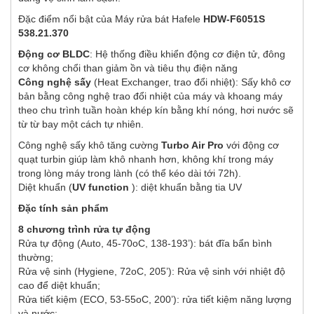
Đặc điểm nổi bật của Máy rửa bát Hafele
HDW-F6051S
538.21.370
Động cơ BLDC
: Hệ thống điều khiển động cơ điện tử, đông
cơ không chổi than giảm ồn và tiêu thụ điện năng
Công nghệ sấy
(Heat Exchanger, trao đổi nhiệt): Sấy khô cơ
bản bằng công nghệ trao đổi nhiệt của máy và khoang máy
theo chu trình tuần hoàn khép kín bằng khí nóng, hơi nước sẽ
từ từ bay một cách tự nhiên.
Công nghệ sấy khô tăng cường
Turbo Air Pro
với động cơ
quạt turbin giúp làm khô nhanh hơn, không khí trong máy
trong lòng máy trong lành (có thể kéo dài tới 72h).
Diệt khuẩn (
UV function
): diệt khuẩn bằng tia UV
Đặc tính sản phẩm
8 chương trình rửa tự động
Rửa tự động (Auto, 45-70oC, 138-193’): bát đĩa bẩn bình
thường;
Rửa vệ sinh (Hygiene, 72oC, 205’): Rửa vệ sinh với nhiệt độ
cao để diệt khuẩn;
Rửa tiết kiệm (ECO, 53-55oC, 200’): rửa tiết kiệm năng lượng
và nước;